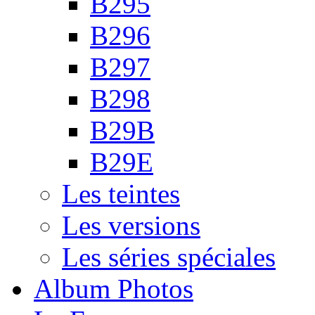
B295
B296
B297
B298
B29B
B29E
Les teintes
Les versions
Les séries spéciales
Album Photos