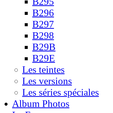
B295
B296
B297
B298
B29B
B29E
Les teintes
Les versions
Les séries spéciales
Album Photos