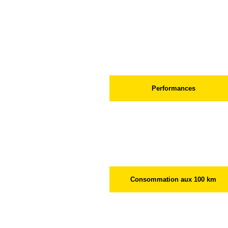
Réservoir à carburant (l)
Performances
Vitesse maximale sur circuit (km/h
Consommation aux 100 km
A vitesse stabilisée à 90 km/h (l)