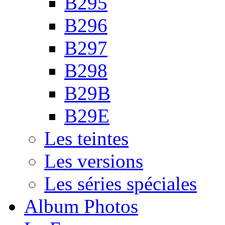
B295
B296
B297
B298
B29B
B29E
Les teintes
Les versions
Les séries spéciales
Album Photos