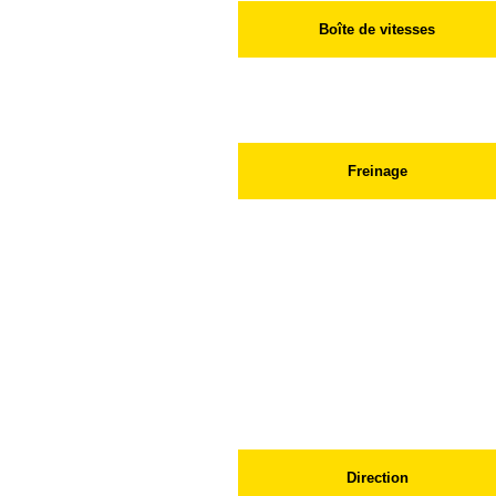
Boîte de vitesses
Freinage
Roues AV
Roues AR
Assitance
Direction