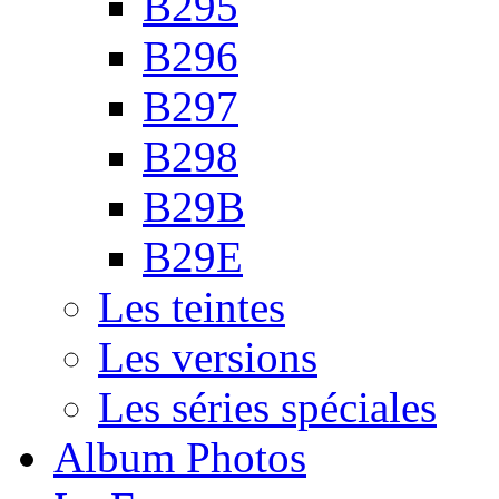
B295
B296
B297
B298
B29B
B29E
Les teintes
Les versions
Les séries spéciales
Album Photos