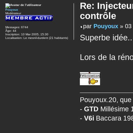
Re: Injecteu
Pouyoux
contrôle
Modérateur
par
Pouyoux
» 03 
Messages:
6744
Âge:
44
Inscription:
10 Mar 2005, 15:30
Superbe idée..
Localisation:
Le mesnil-durdent (21 habitants)
Lors de la réno
Pouyoux.20, que 
-
GTD
Millésime 1
-
V6i
Baccara 198