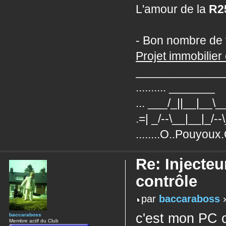
L'amour de la
R2
- Bon nombre de 
Projet immobilier 
_____________
.......... _______
... ___/_||__|__\
.=| _/--\__|__|_/--
........O..Pouyoux
Re: Injecteu
contrôle
par
baccaraboss
»
c'est mon PC o
baccaraboss
Membre actif du Club