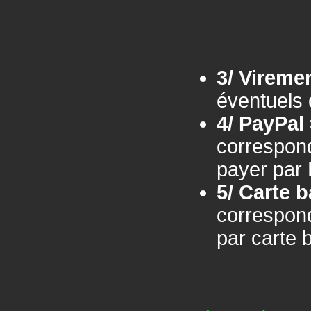
3/ Vireme
éventuels
4/ PayPal
corresponda
payer par 
5/ Carte 
corresponda
par carte 