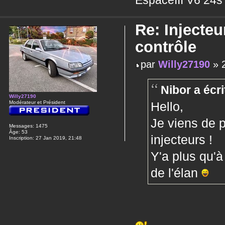
EspaceIII V6 24s
Re: Injecteu
contrôle
par
Willy27190
» 2
Nibor a écri
Willy27190
Hello,
Modérateur et Président
Je viens de 
Messages:
1475
Âge:
53
injecteurs !
Inscription:
27 Jan 2019, 21:48
Y'a plus qu'à 
de l'élan