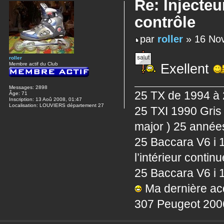
Re: Injecteu
contrôle
par
roller
» 16 Nov
roller
Membre actif du Club
Exellent
Messages:
2898
25 TX de 1994 à
Âge:
71
Inscription:
13 Aoû 2008, 01:47
Localisation:
LOUVIERS département 27
25 TXI 1990 Gris
major ) 25 anné
25 Baccara V6 i 
l’intérieur conti
25 Baccara V6 i 
Ma dernière ac
307 Peugeot 2006