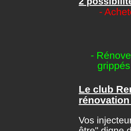
2 possibilit
- Achet
- Rénovez
grippés
Le club Re
rénovation 
Vos injecteu
être" digne