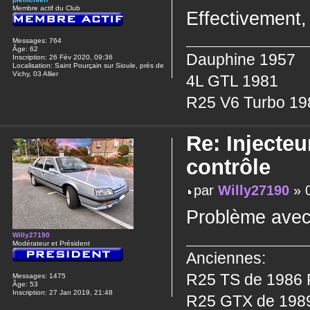
Membre actif du Club
Effectivement,
Messages:
764
Âge:
62
Dauphine 1957
Inscription:
26 Fév 2020, 09:36
Localisation:
Saint Pourçain sur Sioule, près de
Vichy, 03 Allier
4L GTL 1981
R25 V6 Turbo 19
Re: Injecteu
contrôle
par
Willy27190
» 0
Problème ave
Willy27190
Modérateur et Président
Anciennes:
R25 TS de 1986 P
Messages:
1475
Âge:
53
Inscription:
27 Jan 2019, 21:48
R25 GTX de 1989 