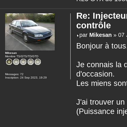
Re: Injecteu
contrôle
par
Mikesan
» 07 
Bonjour à tous
Mikesan
Membre TS/GTS/TD/GTD
Je connais la d
d'occasion.
Messages:
72
Inscription:
24 Sep 2023, 19:29
Les miens son
J'ai trouver un
(Puissance inj