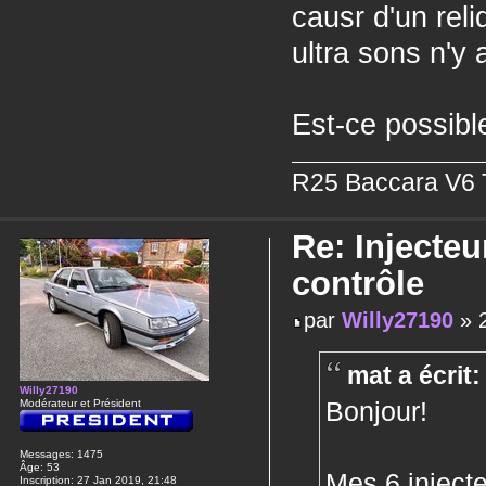
causr d'un reli
ultra sons n'y a
Est-ce possibl
R25 Baccara V6 T
Re: Injecteu
contrôle
par
Willy27190
» 2
mat a écrit:
Willy27190
Bonjour!
Modérateur et Président
Messages:
1475
Âge:
53
Mes 6 injecte
Inscription:
27 Jan 2019, 21:48