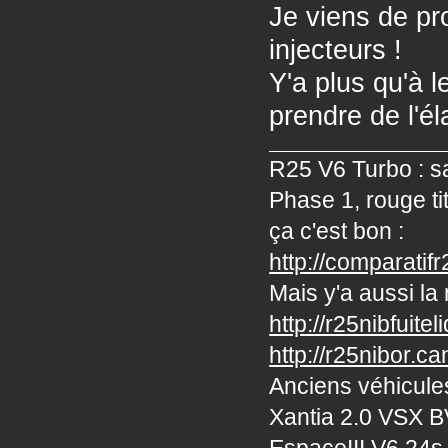
Je viens de pr
injecteurs !
Y'a plus qu'à le
prendre de l'é
R25 V6 Turbo : sa
Phase 1, rouge ti
ça c'est bon :
http://comparatif
Mais y'a aussi la r
http://r25nibfuite
http://r25nibor.c
Anciens véhicules
Xantia 2.0 VSX B