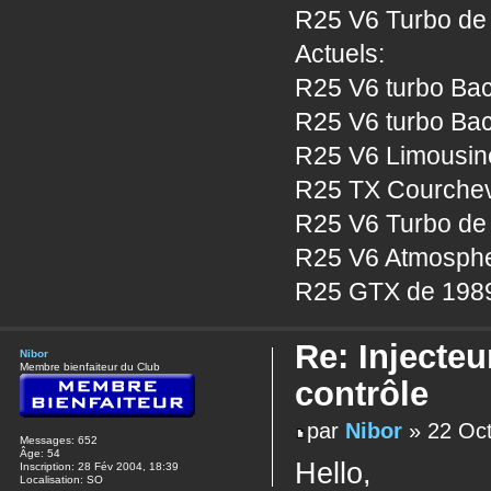
R25 V6 Turbo de 
Actuels:
R25 V6 turbo Bac
R25 V6 turbo Bac
R25 V6 Limousine
R25 TX Courcheve
R25 V6 Turbo de 
R25 V6 Atmosphe
R25 GTX de 1989
Re: Injecteu
Nibor
Membre bienfaiteur du Club
contrôle
par
Nibor
» 22 Oct
Messages:
652
Âge:
54
Hello,
Inscription:
28 Fév 2004, 18:39
Localisation:
SO