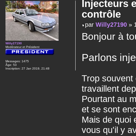
Injecteurs 
contrôle
par
Willy27190
» 1
Bonjour à to
Willy27190
Modérateur et Président
Parlons inj
Messages:
1475
Âge:
53
Inscription:
27 Jan 2019, 21:48
Trop souvent o
travaillent de
Pourtant au mêm
et se sont en
Mais de quoi e
vous qu'il y av