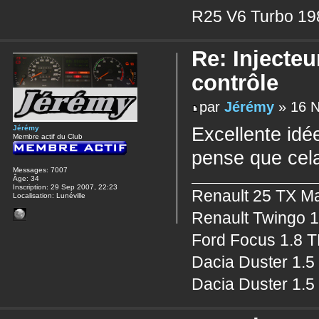
R25 V6 Turbo 19
Re: Injecteu
contrôle
par
Jérémy
» 16 N
Jérémy
Excellente idé
Membre actif du Club
pense que cel
Messages:
7007
Âge:
34
Inscription:
29 Sep 2007, 22:23
Renault 25 TX Ma
Localisation:
Lunéville
Renault Twingo 1
Ford Focus 1.8 
Dacia Duster 1.5
Dacia Duster 1.5