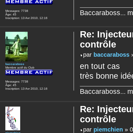
Messages:
7738
Baccaraboss... mé
Âge:
45
Inscription:
13 Avr 2010, 12:16
Re: Injecteu
contrôle
par
baccaraboss
»
en tout cas
baccaraboss
Membre actif du Club
très bonne idé
Messages:
7738
Âge:
45
Inscription:
13 Avr 2010, 12:16
Baccaraboss... mé
Re: Injecteu
contrôle
par
piemchien
» 0
piemchien