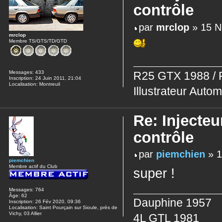
contrôle
par
mrclop
» 15 N
mrclop
Membre TS/GTS/TD/GTD
Messages:
433
R25 GTX 1988 / 
Inscription:
24 Juin 2011, 21:04
Localisation:
Montreuil
Illustrateur Autom
Re: Injecteu
contrôle
par
piemchien
» 1
piemchien
Membre actif du Club
super !
Messages:
764
Âge:
62
Dauphine 1957
Inscription:
26 Fév 2020, 09:36
Localisation:
Saint Pourçain sur Sioule, près de
Vichy, 03 Allier
4L GTL 1981