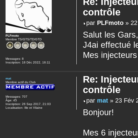
Re: Injecteu
contrôle
par
PLFmoto
» 22
Salut les Gars
PLFmoto
Membre TS/GTS/TD/GTD
J4ai effectué 
Mes injecteur
Messages:
8
Inscription:
18 Déc 2022, 16:11
Re: Injecteu
mat
Membre actif du Club
contrôle
Messages:
707
par
mat
» 23 Fév 
Âge:
45
Inscription:
26 Sep 2017, 21:03
Localisation:
Ille et Vilaine
Bonjour!
Mes 6 injecteur