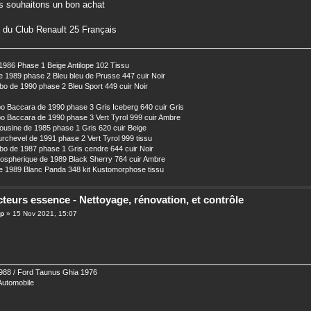
 souhaitons un bon achat
 du Club Renault 25 Français
1986 Phase 1 Beige Antilope 102 Tissu
 1989 phase 2 Bleu bleu de Prusse 447 cuir Noir
o de 1990 phase 2 Bleu Sport 449 cuir Noir
o Baccara de 1990 phase 3 Gris Iceberg 640 cuir Gris
o Baccara de 1990 phase 3 Vert Tyrol 999 cuir Ambre
usine de 1985 phase 1 Gris 620 cuir Beige
chevel de 1991 phase 2 Vert Tyrol 999 tissu
o de 1987 phase 1 Gris cendre 644 cuir Noir
ospherique de 1989 Black Sherry 764 cuir Ambre
 1989 Blanc Panda 348 kit Kustomorphose tissu
cteurs essence - Nettoyage, rénovation, et contrôle
op
» 15 Nov 2021, 15:07
88 / Ford Taunus Ghia 1976
 Automobile