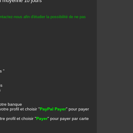
 en moyenne 10 jours
tactez-nous afin d'étudier la possibilité de ne pas
s "
is
s
votre banque
re profil et choisir "
PayPal Payer
" pour payer
 profil et choisir "
Payer
" pour payer par carte