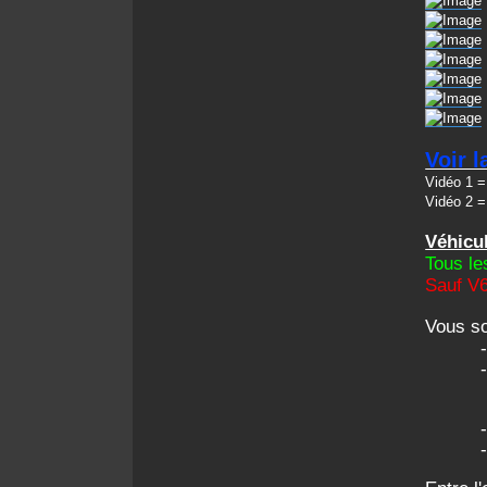
Voir 
Vidéo 1 
Vidéo 2 
Véhicu
Tous le
Sauf V6
Vous so