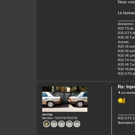
Nous vous
Le bureau
Anciennes:
R25 TS de 
R25 GTX de
R25 V6 Turb
Actuels:
R25 V6 turb
R25 V6 turb
R25 V6 Limo
R25 TX Cour
R25 V6 Turb
R25 V6 Atm
R25 GTX de
Re: Inje
par
mrcl
mrclop
R25 GTX 19
Membre TS/GTS/TD/GTD
Illustrateur