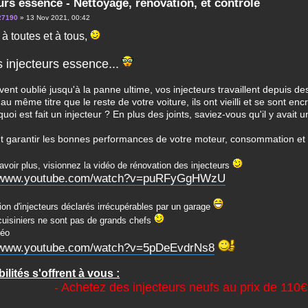
urs essence - Nettoyage, rénovation, et contrôle
27190
» 13 Nov 2021, 00:42
à toutes et à tous,
 injecteurs essence...
ent oublié jusqu'à la panne ultime, vos injecteurs travaillent depuis de
au même titre que le reste de votre voiture, ils ont vieilli et se sont enc
uoi est fait un injecteur ? En plus des joints, saviez-vous qu'il y avait u
garantir les bonnes performances de votre moteur, consommation et
avoir plus, visionnez la vidéo de rénovation des injecteurs
//www.youtube.com/watch?v=puRFyGgHWzU
ion d'injecteurs déclarés irrécupérables par un garage
cuisiniers ne sont pas de grands chefs
déo
//www.youtube.com/watch?v=5pDeEvdrNs8
ilités s'offrent à vous :
- Achetez des injecteurs neufs au prix de 110