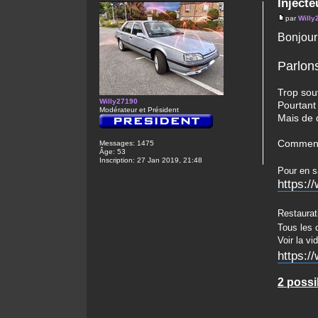
Injecte
par
Willy
Bonjour 
Parlons
Trop souv
Willy27190
Pourtant 
Modérateur et Président
Mais de q
Comment 
Messages:
1475
Âge:
53
Inscription:
27 Jan 2019, 21:48
Pour en s
https:
Restaurat
Tous les 
Voir la vi
https:
2 possib