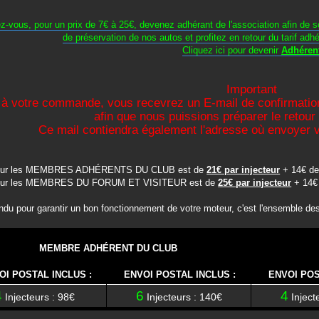
z-vous, pour un prix de 7€ à 25€, devenez adhérant de l'association afin de s
de préservation de nos autos et profitez en retour du tarif adh
Cliquez ici pour devenir
Adhéren
Important
 à votre commande, vous recevrez un E-mail de confirmatio
afin que nous puissions préparer le retour
Ce mail contiendra également l'adresse où envoyer v
pour les MEMBRES ADHÉRENTS DU CLUB est de
21€ par injecteur
+ 14€ de 
pour les MEMBRES DU FORUM ET VISITEUR est de
25€ par injecteur
+ 14€ 
ndu pour garantir un bon fonctionnement de votre moteur, c'est l'ensemble des 
MEMBRE ADHÉRENT DU CLUB
OI POSTAL INCLUS :
ENVOI POSTAL INCLUS :
ENVOI POS
4
6
4
Injecteurs : 98€
Injecteurs : 140€
Inject