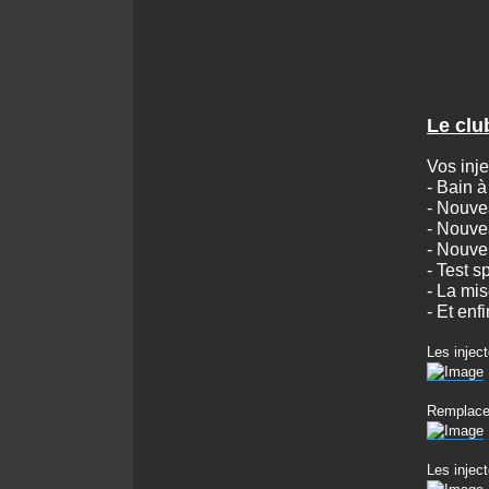
Le clu
Vos inje
- Bain à
- Nouve
- Nouvea
- Nouvel
- Test s
- La mi
- Et enf
Les injec
Remplace
Les inje