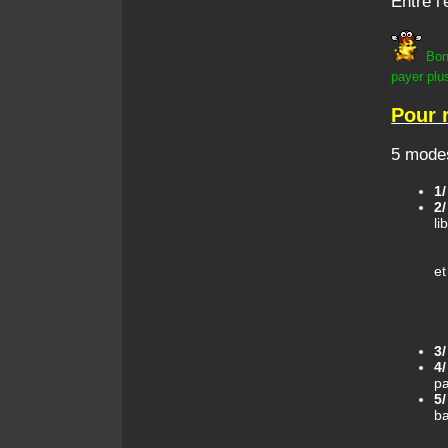
Entre l
Bon
payer plus
Pour 
5 modes
1
2
li
et
3
4
pa
5/
ba