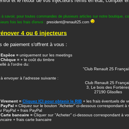
'envoi et le retour de vos injecteurs remis en état, compter
 à savoir, pour toutes commandes de plusieurs articles sur notre boutique, con
ieurs fois les frais d'envoi :
president@renault25.com
rénover 4 ou 6 injecteurs
 de paiement s'offrent à vous :
/ Espèce =
uniquement sur les meetings
/ Chèque =
+ le coût du timbre
bellé à l'ordre du:
"Club Renault 25 Françai
 à envoyer à l'adresse suivante :
Club Renault 25 França
3, Le bois des Fortière
27190 Glisolles
/ Virement =
Cliquez ICI pour obtenir le RIB
+ les frais éventuels de 
/ PayPal =
Cliquez sur le bouton "Acheter" ci-dessous correspondant à vot
r PayPal + frais PayPal
 Carte bancaire =
Cliquer sur "Acheter" ci-dessous correspondant à votre
ncaire + frais carte bancaire