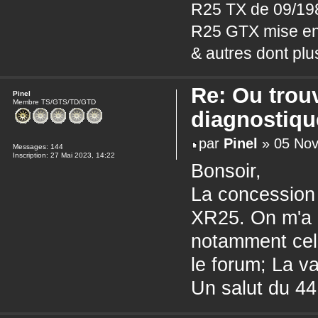
R25 TX de 09/19
R25 GTX mise en
& autres dont pl
Re: Ou trou
Pinel
Membre TS/GTS/TD/GTD
diagnostiqu
par
Pinel
» 05 Nov
Messages:
144
Inscription:
27 Mai 2023, 14:22
Bonsoir,
La concession 
XR25. On m'a d
notamment cell
le forum; La va
Un salut du 44