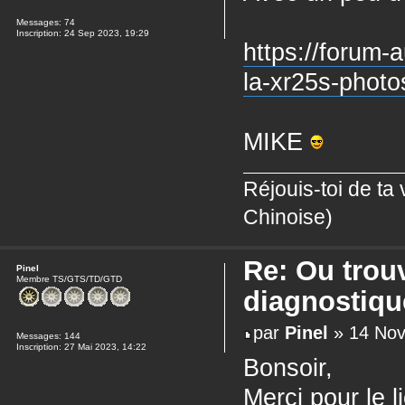
Messages:
74
Inscription:
24 Sep 2023, 19:29
https://forum-
la-xr25s-photo
MIKE
Réjouis-toi de ta
Chinoise)
Re: Ou trou
Pinel
Membre TS/GTS/TD/GTD
diagnostiqu
par
Pinel
» 14 Nov
Messages:
144
Inscription:
27 Mai 2023, 14:22
Bonsoir,
Merci pour le l