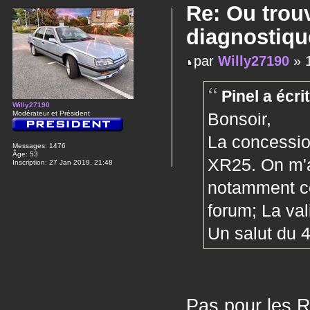
Re: Ou trou
diagnostiqu
par
Willy27190
» 1
Pinel a écrit
Willy27190
Bonsoir,
Modérateur et Président
La concessio
Messages:
1476
Âge:
53
XR25. On m'a 
Inscription:
27 Jan 2019, 21:48
notamment cel
forum; La val
Un salut du 
Pas pour les 