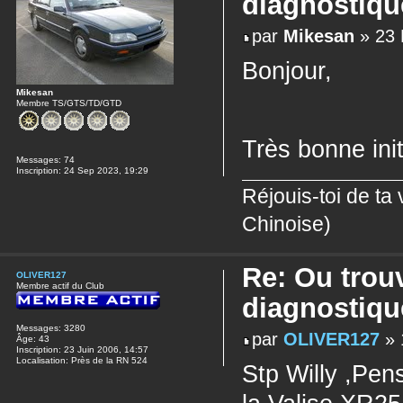
diagnostiqu
par
Mikesan
» 23 
Bonjour,
Mikesan
Membre TS/GTS/TD/GTD
Très bonne ini
Messages:
74
Inscription:
24 Sep 2023, 19:29
Réjouis-toi de ta
Chinoise)
Re: Ou trou
OLIVER127
Membre actif du Club
diagnostiqu
Messages:
3280
par
OLIVER127
» 
Âge:
43
Inscription:
23 Juin 2006, 14:57
Localisation:
Près de la RN 524
Stp Willy ,Pe