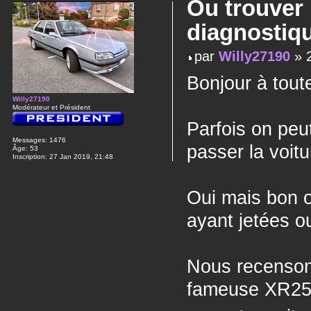
Ou trouver 
diagnostiq
par
Willy27190
» 2
Bonjour à toute
Willy27190
Modérateur et Président
Parfois on peu
Messages:
1476
passer la voitu
Âge:
53
Inscription:
27 Jan 2019, 21:48
Oui mais bon o
ayant jetées o
Nous recensons
fameuse XR25 p