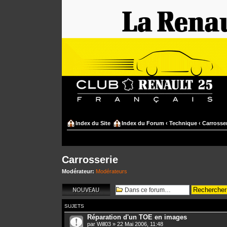
Index du Site
Index du Forum
‹
Technique
‹
Carrosser
Carrosserie
Modérateur:
Modérateurs
Écrire un nouveau
sujet
SUJETS
Réparation d'un TOE en images
par
Will03
» 22 Mai 2006, 11:48