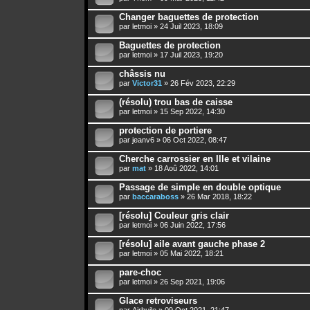
Changer baguettes de protection
par
letmoi
» 24 Juil 2023, 18:09
Baguettes de protection
par
letmoi
» 17 Juil 2023, 19:20
châssis nu
par
Victor31
» 26 Fév 2023, 22:29
(résolu) trou bas de caisse
par
letmoi
» 15 Sep 2022, 14:30
protection de portiere
par
jeanv6
» 06 Oct 2022, 08:47
Cherche carrossier en Ille et vilaine
par
mat
» 18 Aoû 2022, 14:01
Passage de simple en double optique
par
baccaraboss
» 26 Mar 2018, 18:22
[résolu] Couleur gris clair
par
letmoi
» 06 Juin 2022, 17:56
[résolu] aile avant gauche phase 2
par
letmoi
» 05 Mai 2022, 18:21
pare-choc
par
letmoi
» 26 Sep 2021, 19:06
Glace retroviseurs
par
Airhuile
» 09 Oct 2021, 21:47