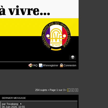
FAQ
M’enregistrer
Connexion
254 sujets •
Page
1
sur
3
•
1
2
3
DERNIER MESSAGE
par
Tovabang
06 Juin 2026, 10:55