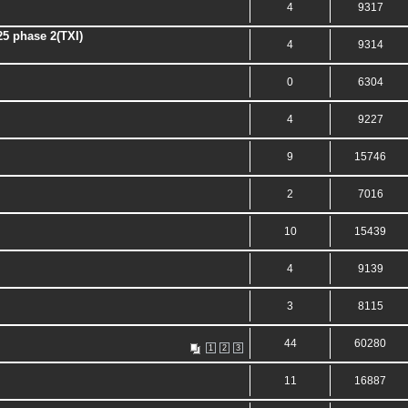
4
9317
25 phase 2(TXI)
4
9314
0
6304
4
9227
9
15746
2
7016
10
15439
4
9139
3
8115
44
60280
1
2
3
11
16887