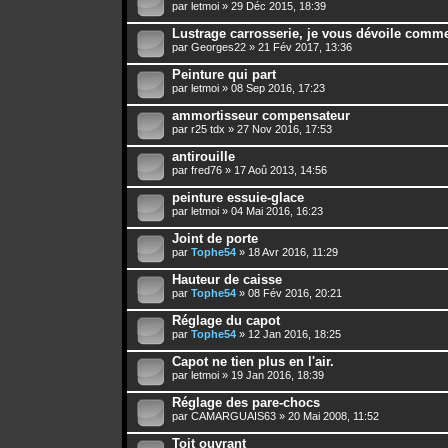
par
letmoi
» 29 Déc 2015, 18:39
Lustrage carrosserie, je vous dévoile commen
par
Georges22
» 21 Fév 2017, 13:36
Peinture qui part
par
letmoi
» 08 Sep 2016, 17:23
ammortisseur compensateur
par
r25 tdx
» 27 Nov 2016, 17:53
antirouille
par
fred76
» 17 Aoû 2013, 14:56
peinture essuie-glace
par
letmoi
» 04 Mai 2016, 16:23
Joint de porte
par
Tophe54
» 18 Avr 2016, 11:29
Hauteur de caisse
par
Tophe54
» 08 Fév 2016, 20:21
Réglage du capot
par
Tophe54
» 12 Jan 2016, 18:25
Capot ne tien plus en l'air.
par
letmoi
» 19 Jan 2016, 18:39
Réglage des pare-chocs
par
CAMARGUAIS63
» 20 Mai 2008, 11:52
Toit ouvrant