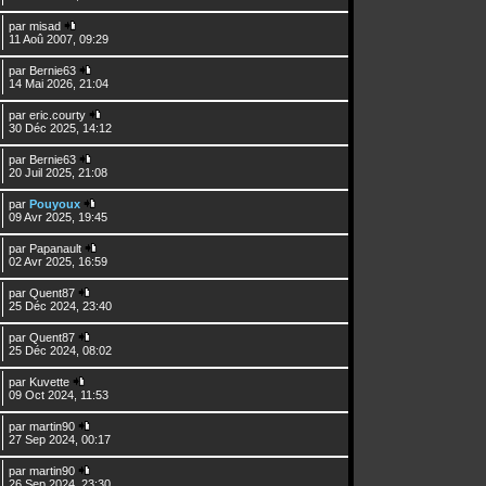
par
misad
11 Aoû 2007, 09:29
par
Bernie63
14 Mai 2026, 21:04
par
eric.courty
30 Déc 2025, 14:12
par
Bernie63
20 Juil 2025, 21:08
par
Pouyoux
09 Avr 2025, 19:45
par
Papanault
02 Avr 2025, 16:59
par
Quent87
25 Déc 2024, 23:40
par
Quent87
25 Déc 2024, 08:02
par
Kuvette
09 Oct 2024, 11:53
par
martin90
27 Sep 2024, 00:17
par
martin90
26 Sep 2024, 23:30