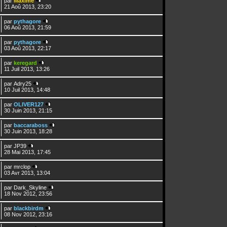
par
Maxime
21 Aoû 2013, 23:20
par
pythagore
06 Aoû 2013, 21:59
par
pythagore
03 Aoû 2013, 22:17
par
keregard
11 Juil 2013, 13:26
par
Adry25
10 Juil 2013, 14:48
par
OLIVER127
30 Juin 2013, 21:15
par
baccaraboss
30 Juin 2013, 18:28
par
JP39
28 Mai 2013, 17:45
par
mrclop
03 Avr 2013, 13:04
par
Dark_Skyline
18 Nov 2012, 23:56
par
blackbirdm
08 Nov 2012, 23:16