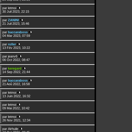
par
letmoi
30 Juil 2023, 22:15
par
ZANINI
21 Juil 2023, 15:46
par
baccaraboss
04 Mar 2023, 07:59
par
roller
13 Fév 2023, 10:22
par
jeanv6
06 Oct 2022, 08:47
par
keregard
14 Sep 2022, 21:44
par
baccaraboss
21 Aoû 2022, 16:58
par
letmoi
13 Juin 2022, 16:32
par
letmoi
09 Mai 2022, 10:42
par
letmoi
26 Nov 2021, 12:34
par
Airhuile