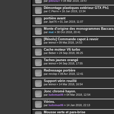
par
piloux27
» 04 Mar 2019, 19:47
Démontage plastiques extérieur GTX Ph1
par
C.Pierre
» 16 Jan 2019, 13:34
portière avant
par
Jipé76
» 01 Jan 2019, 11:07
Monte d'origine des monogrammes Baccara
par
mat
» 30 Oct 2018, 20:41
[Résolu] Commande capot à revoir
par
letmoi
» 09 Mai 2018, 14:53
Cache moteur V6 turbo
par
Beber
» 24 Sep 2018, 06:25
Taches jaunes orangé
par
letmoi
» 04 Sep 2018, 17:55
Redressage portière
par
mrclop
» 09 Avr 2018, 12:41
Support vérin rouillé
par
letmoi
» 14 Mar 2018, 16:54
Jonc chromé hayon.
par
ludomax06
» 04 Mar 2018, 12:54
Vérins.
par
ludomax06
» 14 Jan 2018, 22:13
Mousse verte et pare-brise