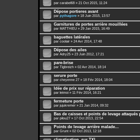
par
carabel68
» 21 Oct 2015, 11:24
Dépose portieres avant
par
pythagore
» 18 Juin 2015, 13:57
Garnitures de portes arrière mouillées
par
MATTHIEU
» 29 Jan 2015, 16:49
baguettes latérales
par
coolair
» 24 Avr 2014, 17:48
Dépose des ailes
par
Adry25
» 23 Juin 2012, 17:21
pare-brise
par
Tigbreizh
» 02 Avr 2014, 18:14
serure porte
par
cheyenne 27
» 18 Fév 2014, 18:04
Idée de prix sur réparation
par
letmoi
» 11 Fév 2014, 16:21
fermeture porte
par
jujukremer
» 21 Jan 2014, 09:32
Bas de caisses et points de levage attaqués 
par
pilou27
» 17 Oct 2013, 22:54
Points de levage arrière malade...
par
Grunt
» 02 Oct 2013, 12:18
climatisation. sur TXI