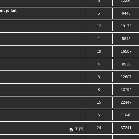
6
12236
t je fait
5
9448
12
19172
1
5848
10
16507
4
8930
8
12807
8
13794
15
22447
6
11040
24
37241
1
2