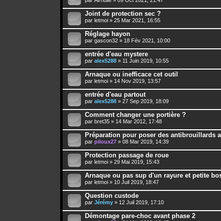
Joint de protection sec ?
par
letmoi
» 25 Mar 2021, 16:55
Réglage hayon
par
gascon32
» 18 Fév 2021, 10:00
entrée d'eau mystere
par
alex5288
» 11 Juin 2019, 10:55
Arnaque ou inefficace cet outil
par
letmoi
» 14 Nov 2019, 13:57
entrée d'eau partout
par
alex5288
» 27 Sep 2019, 18:09
Comment changer une portière ?
par
bret35
» 14 Mar 2012, 17:48
Préparation pour poser des antibrouillards 
par
piloux27
» 08 Mar 2019, 14:39
Protection passage de roue
par
letmoi
» 29 Mai 2019, 15:43
Arnaque ou pas sup d'un rayure et petite bos
par
letmoi
» 10 Juil 2019, 18:47
Question custode
par
Jérémy
» 12 Juil 2019, 17:10
Démontage pare-choc avant phase 2