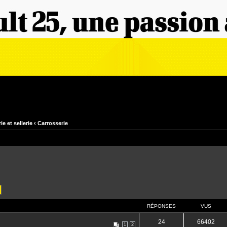
ie et sellerie
‹
Carrosserie
RÉPONSES
VUS
24
66402
1
2