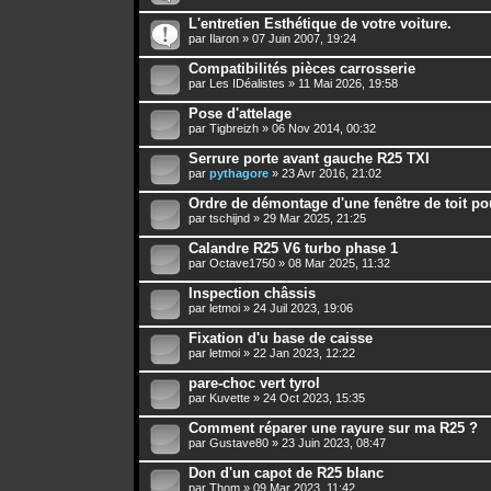
L'entretien Esthétique de votre voiture.
par
Ilaron
» 07 Juin 2007, 19:24
Compatibilités pièces carrosserie
par
Les IDéalistes
» 11 Mai 2026, 19:58
Pose d'attelage
par
Tigbreizh
» 06 Nov 2014, 00:32
Serrure porte avant gauche R25 TXI
par
pythagore
» 23 Avr 2016, 21:02
Ordre de démontage d'une fenêtre de toit po
par
tschijnd
» 29 Mar 2025, 21:25
Calandre R25 V6 turbo phase 1
par
Octave1750
» 08 Mar 2025, 11:32
Inspection châssis
par
letmoi
» 24 Juil 2023, 19:06
Fixation d'u base de caisse
par
letmoi
» 22 Jan 2023, 12:22
pare-choc vert tyrol
par
Kuvette
» 24 Oct 2023, 15:35
Comment réparer une rayure sur ma R25 ?
par
Gustave80
» 23 Juin 2023, 08:47
Don d'un capot de R25 blanc
par
Thom
» 09 Mar 2023, 11:42