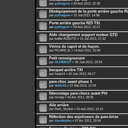
par
pythagore
» 03 Aoû 2013, 22:38
Déséquipement de la porte arrière gauche R
par
pythagore
» 10 Juil 2013, 14:58
Porte arrière gauche R25 TXI
par
pythagore
» 03 Aoû 2013, 22:17
Aide changement support moteur GTD
par
bulitte-R25GTD
» 10 Juil 2013, 17:32
Vérins de capot et de hayon.
par
PICARD 31
» 14 Aoû 2011, 15:56
Petit renseignement
par
OLIVER127
» 30 Juin 2013, 19:34
becquet arrière TXI
par
l'ouie14
» 16 Juin 2013, 08:17
pare-choc avant phase 1
par
idefix41
» 27 Mai 2013, 22:04
Démontage pare-chocs avant PhI
par
mrclop
» 02 Avr 2013, 08:56
Aile arrière
par
Dark_Skyline
» 01 Aoû 2012, 13:10
Réfection des enjoliveurs de pare-brise
par
blackbirdm
» 07 Avr 2012, 20:54