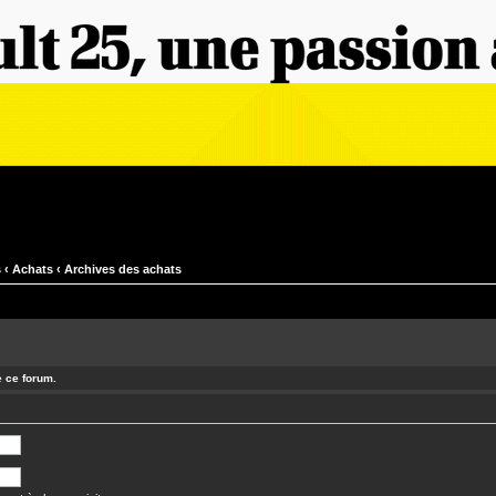
s
‹
Achats
‹
Archives des achats
e ce forum.