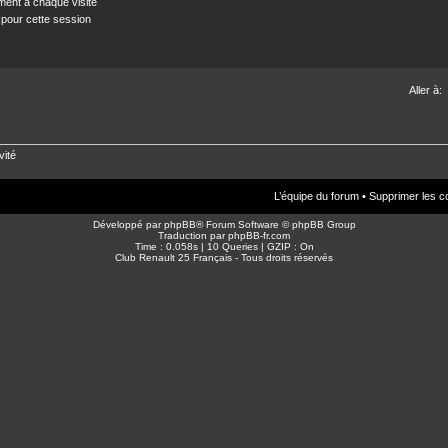
ent à chaque visite
 pour cette session
Aller à:
vité
L’équipe du forum
•
Supprimer les c
Développé par
phpBB
® Forum Software © phpBB Group
Traduction par
phpBB-fr.com
Time : 0.058s | 10 Queries | GZIP : On
Club Renault 25 Français - Tous droits réservés