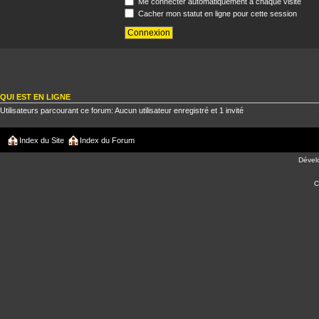
Me connecter automatiquement à chaque visite
Cacher mon statut en ligne pour cette session
QUI EST EN LIGNE
Utilisateurs parcourant ce forum: Aucun utilisateur enregistré et 1 invité
Index du Site
Index du Forum
Dével
C