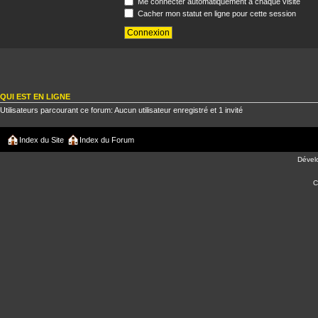
Me connecter automatiquement à chaque visite
Cacher mon statut en ligne pour cette session
QUI EST EN LIGNE
Utilisateurs parcourant ce forum: Aucun utilisateur enregistré et 1 invité
Index du Site
Index du Forum
Dével
C