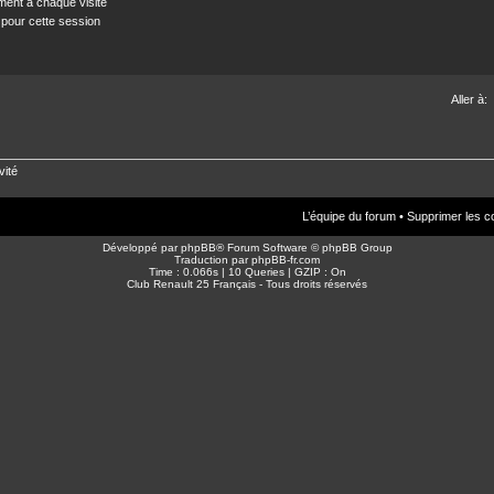
ent à chaque visite
 pour cette session
Aller à:
vité
L’équipe du forum
•
Supprimer les c
Développé par
phpBB
® Forum Software © phpBB Group
Traduction par
phpBB-fr.com
Time : 0.066s | 10 Queries | GZIP : On
Club Renault 25 Français - Tous droits réservés