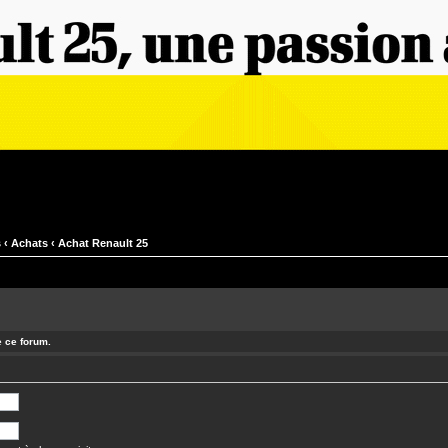
s
‹
Achats
‹
Achat Renault 25
e ce forum.