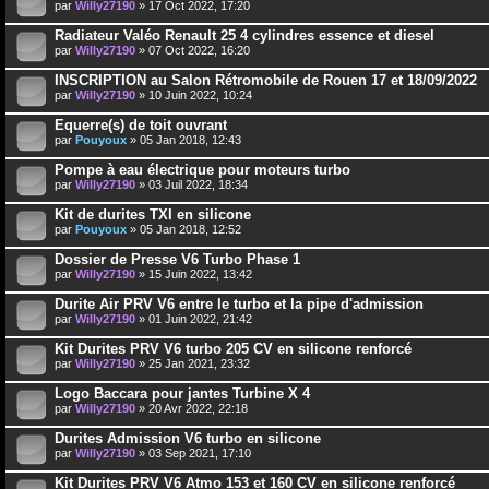
par
Willy27190
» 17 Oct 2022, 17:20
Radiateur Valéo Renault 25 4 cylindres essence et diesel
par
Willy27190
» 07 Oct 2022, 16:20
INSCRIPTION au Salon Rétromobile de Rouen 17 et 18/09/2022
par
Willy27190
» 10 Juin 2022, 10:24
Equerre(s) de toit ouvrant
par
Pouyoux
» 05 Jan 2018, 12:43
Pompe à eau électrique pour moteurs turbo
par
Willy27190
» 03 Juil 2022, 18:34
Kit de durites TXI en silicone
par
Pouyoux
» 05 Jan 2018, 12:52
Dossier de Presse V6 Turbo Phase 1
par
Willy27190
» 15 Juin 2022, 13:42
Durite Air PRV V6 entre le turbo et la pipe d'admission
par
Willy27190
» 01 Juin 2022, 21:42
Kit Durites PRV V6 turbo 205 CV en silicone renforcé
par
Willy27190
» 25 Jan 2021, 23:32
Logo Baccara pour jantes Turbine X 4
par
Willy27190
» 20 Avr 2022, 22:18
Durites Admission V6 turbo en silicone
par
Willy27190
» 03 Sep 2021, 17:10
Kit Durites PRV V6 Atmo 153 et 160 CV en silicone renforcé