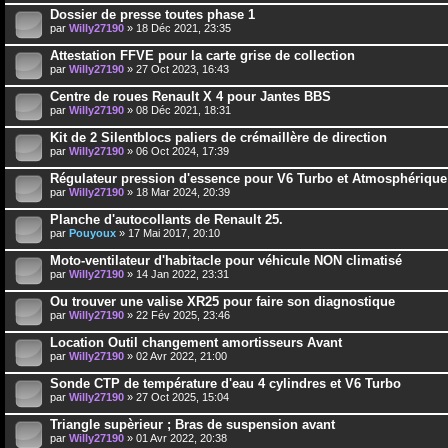
Dossier de presse toutes phase 1
par
Willy27190
» 18 Déc 2021, 23:35
Attestation FFVE pour la carte grise de collection
par
Willy27190
» 27 Oct 2023, 16:43
Centre de roues Renault X 4 pour Jantes BBS
par
Willy27190
» 08 Déc 2021, 18:31
Kit de 2 Silentblocs paliers de crémaillère de direction
par
Willy27190
» 06 Oct 2024, 17:39
Régulateur pression d'essence pour V6 Turbo et Atmosphérique
par
Willy27190
» 18 Mar 2024, 20:39
Planche d'autocollants de Renault 25.
par
Pouyoux
» 17 Mai 2017, 20:10
Moto-ventilateur d'habitacle pour véhicule NON climatisé
par
Willy27190
» 14 Jan 2022, 23:31
Ou trouver une valise XR25 pour faire son diagnostique
par
Willy27190
» 22 Fév 2025, 23:46
Location Outil changement amortisseurs Avant
par
Willy27190
» 02 Avr 2022, 21:00
Sonde CTP de température d'eau 4 cylindres et V6 Turbo
par
Willy27190
» 27 Oct 2025, 15:04
Triangle supèrieur ; Bras de suspension avant
par
Willy27190
» 01 Avr 2022, 20:38