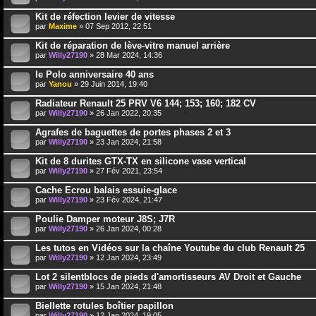
Kit de réfection levier de vitesse
par
Maxime
» 07 Sep 2012, 22:51
Kit de réparation de lève-vitre manuel arrière
par
Willy27190
» 28 Mar 2024, 14:36
le Polo anniversaire 40 ans
par
Yanou
» 29 Juin 2014, 19:40
Radiateur Renault 25 PRV V6 144; 153; 160; 182 CV
par
Willy27190
» 26 Jan 2022, 20:35
Agrafes de baguettes de portes phases 2 et 3
par
Willy27190
» 23 Jan 2024, 21:58
Kit de 8 durites GTX-TX en silicone vase vertical
par
Willy27190
» 27 Fév 2021, 23:54
Cache Ecrou balais essuie-glace
par
Willy27190
» 23 Fév 2024, 21:47
Poulie Damper moteur J8S; J7R
par
Willy27190
» 26 Jan 2024, 00:28
Les tutos en Vidéos sur la chaîne Youtube du club Renault 25
par
Willy27190
» 12 Jan 2024, 23:49
Lot 2 silentblocs de pieds d'amortisseurs AV Droit et Gauche
par
Willy27190
» 15 Jan 2024, 21:48
Biellette rotules boîtier papillon
par
Willy27190
» 12 Jan 2024, 19:05