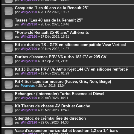
Casquette "Les 40 ans de la Renault 25"
par
Willy27190
» 20 Déc 2023, 19:27
Tasses "Les 40 ans de la Renault 25"
par
Willy27190
» 20 Déc 2023, 18:46
"Porte-clé Renault 25 40 ans" Adhérents
par
Willy27190
» 17 Déc 2023, 18:51
Kit de durites TS - GTS en silicone compatible Vase Vertical
par
Willy27190
» 02 Nov 2022, 14:27
Durites d'essence PRV V6 turbo 182 CV et 205 CV
par
Willy27190
» 01 Sep 2023, 21:31
Kit 13 Durites PRV V6 Atmo K-jet 144 CV en silicone renforcé
par
Willy27190
» 19 Nov 2023, 01:29
Kit 4 Sur-tapis sur mesure (Fauve, Gris, Noir, Beige)
par
Pouyoux
» 20 Avr 2018, 13:04
Echangeur (intercooler) Turbo Essence et Diésel
par
Willy27190
» 29 Aoû 2023, 16:11
Kit Tirants de chasse AV Droit et Gauche
par
Willy27190
» 11 Mar 2023, 12:49
Silentbloc de crémlaillère de direction
par
Willy27190
» 29 Oct 2023, 14:38
Vase d'expansion horizontal et bouchon 1,2 ou 1,4 bars