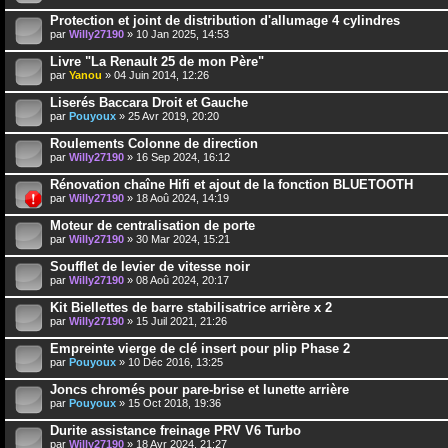
Protection et joint de distribution d'allumage 4 cylindres
par
Willy27190
» 10 Jan 2025, 14:53
Livre "La Renault 25 de mon Père"
par
Yanou
» 04 Juin 2014, 12:26
Liserés Baccara Droit et Gauche
par
Pouyoux
» 25 Avr 2019, 20:20
Roulements Colonne de direction
par
Willy27190
» 16 Sep 2024, 16:12
Rénovation chaîne Hifi et ajout de la fonction BLUETOOTH
par
Willy27190
» 18 Aoû 2024, 14:19
Moteur de centralisation de porte
par
Willy27190
» 30 Mar 2024, 15:21
Soufflet de levier de vitesse noir
par
Willy27190
» 08 Aoû 2024, 20:17
Kit Biellettes de barre stabilisatrice arrière x 2
par
Willy27190
» 15 Juil 2021, 21:26
Empreinte vierge de clé insert pour plip Phase 2
par
Pouyoux
» 10 Déc 2016, 13:25
Joncs chromés pour pare-brise et lunette arrière
par
Pouyoux
» 15 Oct 2018, 19:36
Durite assistance freinage PRV V6 Turbo
par
Willy27190
» 18 Avr 2024, 21:27