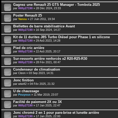
Gagnez une Renault 25 GTS Manager - Tombola 2025
par
Willy27190
» 28 Déc 2024, 23:33
Poster Renault 25
par
Yanou
» 27 Juin 2011, 19:34
Biellettes de barre stabilisatrice Avant
par
Willy27190
» 16 Sep 2024, 14:27
Kit de 11 durites J8S Turbo Diésel pour Phase 1 en silicone
par
Willy27190
» 29 Aoû 2023, 14:28
Pied de cric arrière
par
Willy27190
» 22 Aoû 2025, 20:17
Sur-ressorts arrière renforcés x2 R20-R25-R30
par
Willy27190
» 28 Fév 2021, 00:47
Condenseur de climatisation
par
Cleon
» 03 Sep 2023, 14:31
Jonc finition
par
wiwi42
» 04 Fév 2025, 21:32
U de chaussage
par
Pouyoux
» 11 Mar 2019, 23:07
Facilité de paiement 2X ou 3X
par
Willy27190
» 17 Jan 2025, 22:47
Jonc chromé 2 en 1 pour pare-brise et lunette arrière
par
Willy27190
» 17 Jan 2025, 22:00