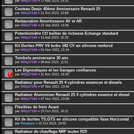
par
Willy27190
» 27 Aoû 2023, 19:31
Couteau Deejo 40ème Anniversaire Renault 25
par
Willy27190
» 21 Oct 2023, 15:56
Restauration Amortisseurs AV et AR
par
Willy27190
» 22 Sep 2023, 14:06
Potentiomètre CO boîtier de richesse Echange standard
par
Willy27190
» 31 Aoû 2023, 15:20
Kit Durites PRV V6 turbo 182 CV en silicone renforcé
par
Willy27190
» 01 Nov 2022, 21:44
Tombola anniversaire 30 ans
par
Willy27190
» 08 Aoû 2022, 11:51
Les Dignostiques et les Garages confiances
par
Willy27190
» 11 Nov 2022, 18:35
Radiateur pour Renault 25 4 cylindres essences et diesels
par
Willy27190
» 07 Nov 2022, 23:46
Radiateur Aluminium Renault 25 4 cylindres essence et diesel
par
Willy27190
» 07 Nov 2022, 23:08
Flexibles de frein Avant
par
Willy27190
» 23 Oct 2022, 16:21
Kit de durites TS;GTS en silicone compatible Vase Horizontal
par
Pouyoux
» 15 Oct 2018, 19:55
Radiateur de chauffage NRF toutes R25