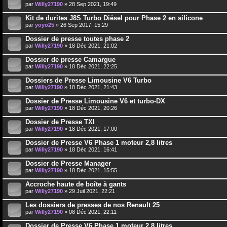
par
Willy27190
» 28 Sep 2021, 19:49
Kit de durites J8S Turbo Diésel pour Phase 2 en silicone
par
yoyo25
» 26 Sep 2017, 15:29
Dossier de presse toutes phase 2
par
Willy27190
» 18 Déc 2021, 21:02
Dossier de presse Camargue
par
Willy27190
» 18 Déc 2021, 22:25
Dossiers de Presse Limousine V6 Turbo
par
Willy27190
» 18 Déc 2021, 21:43
Dossier de Presse Limousine V6 et turbo-DX
par
Willy27190
» 18 Déc 2021, 20:26
Dossier de Presse TXI
par
Willy27190
» 18 Déc 2021, 17:00
Dossier de Presse V6 Phase 1 moteur 2,8 litres
par
Willy27190
» 18 Déc 2021, 16:41
Dossier de Presse Manager
par
Willy27190
» 18 Déc 2021, 15:55
Accroche haute de boîte à gants
par
Willy27190
» 29 Juil 2021, 22:21
Les dossiers de presses de nos Renault 25
par
Willy27190
» 08 Déc 2021, 22:11
Dossier de Presse V6 Phase 1 moteur 2,8 litres