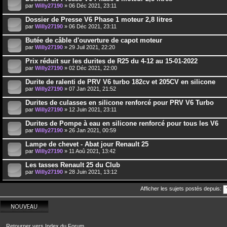
par
Willy27190
» 06 Déc 2021, 23:11
Dossier de Presse V6 Phase 1 moteur 2,8 litres
par
Willy27190
» 06 Déc 2021, 23:11
Butée de câble d'ouverture de capot moteur
par
Willy27190
» 29 Juil 2021, 22:20
Prix réduit sur les durites de R25 du 4-12 au 15-01-2022
par
Willy27190
» 02 Déc 2021, 22:00
Durite de ralenti de PRV V6 turbo 182cv et 205CV en silicone
par
Willy27190
» 07 Jan 2021, 21:52
Durites de culasses en silicone renforcé pour PRV V6 Turbo
par
Willy27190
» 12 Juin 2021, 23:11
Durites de Pompe à eau en silicone renforcé pour tous les V6
par
Willy27190
» 26 Jan 2021, 00:59
Lampe de chevet - Abat jour Renault 25
par
Willy27190
» 11 Aoû 2021, 13:42
Les tasses Renault 25 du Club
par
Willy27190
» 28 Juin 2021, 13:12
Afficher les sujets postés depuis:
Écrire un nouveau
sujet
Retourner vers Index du Forum