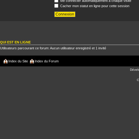
Me connecter automatiquement à chaque visite
Cacher mon statut en ligne pour cette session
QUI EST EN LIGNE
Utilisateurs parcourant ce forum: Aucun utilisateur enregistré et 1 invité
Index du Site
Index du Forum
Dével
C