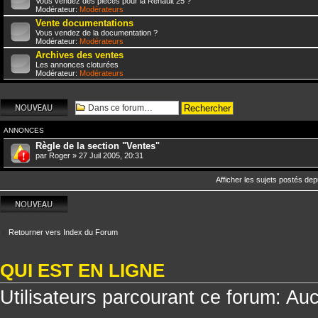
Vous vendez des pièces pour la Renault 25 ?
Modérateur:
Modérateurs
Vente documentations
Vous vendez de la documentation ?
Modérateur:
Modérateurs
Archives des ventes
Les annonces cloturées
Modérateur:
Modérateurs
Écrire un nouveau
sujet
ANNONCES
Règle de la section "Ventes"
par
Roger
» 27 Juil 2005, 20:31
Afficher les sujets postés dep
Écrire un nouveau
sujet
Retourner vers Index du Forum
QUI EST EN LIGNE
Utilisateurs parcourant ce forum: Aucu