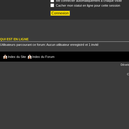
Me connecter automatiquement à chaque visite
Cacher mon statut en ligne pour cette session
QUI EST EN LIGNE
Utilisateurs parcourant ce forum: Aucun utilisateur enregistré et 1 invité
Index du Site
Index du Forum
Dével
C