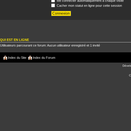
Me connecter automatiquement à chaque visite
Cacher mon statut en ligne pour cette session
QUI EST EN LIGNE
Utilisateurs parcourant ce forum: Aucun utilisateur enregistré et 1 invité
Index du Site
Index du Forum
Dével
C