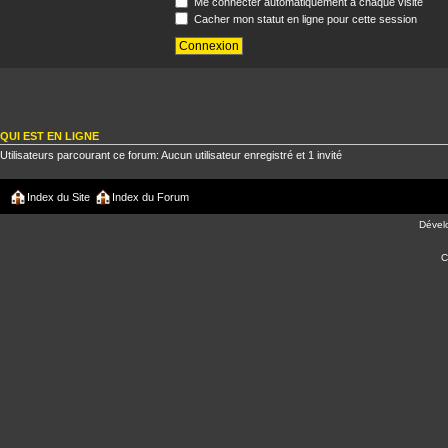
Me connecter automatiquement à chaque visite
Cacher mon statut en ligne pour cette session
QUI EST EN LIGNE
Utilisateurs parcourant ce forum: Aucun utilisateur enregistré et 1 invité
Index du Site
Index du Forum
Dével
C