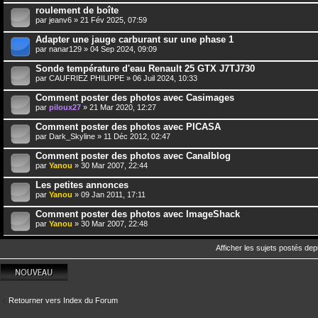
roulement de boîte
par
jeanv6
» 21 Fév 2025, 07:59
Adapter une jauge carburant sur une phase 1
par
nanar129
» 04 Sep 2024, 09:09
Sonde température d'eau Renault 25 GTX J7TJ730
par
CAUFRIEZ PHILIPPE
» 06 Juil 2024, 10:33
Comment poster des photos avec Casimages
par
piloux27
» 21 Mar 2020, 12:27
Comment poster des photos avec PICASA
par
Dark_Skyline
» 11 Déc 2012, 02:47
Comment poster des photos avec Canalblog
par
Yanou
» 30 Mar 2007, 22:44
Les petites annonces
par
Yanou
» 09 Jan 2011, 17:11
Comment poster des photos avec ImageShack
par
Yanou
» 30 Mar 2007, 22:48
Afficher les sujets postés dep
Écrire un nouveau
sujet
Retourner vers Index du Forum