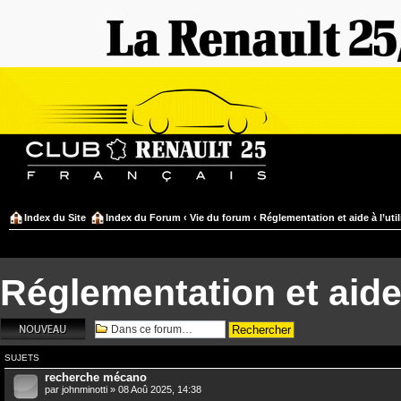
Index du Site
Index du Forum
‹
Vie du forum
‹
Réglementation et aide à l’uti
Réglementation et aide 
Écrire un nouveau
sujet
SUJETS
recherche mécano
par
johnminotti
» 08 Aoû 2025, 14:38