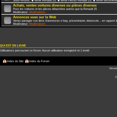
Sous-forums:
Vente Renault 25
,
Vente Pièces Renault 25
,
Vente documenta
Achats, ventes voitures diverses ou pièces diverses
Pour les voitures et les pièces détachées autres que la Renault 25
Modérateur:
Modérateurs
Annonces vues sur le Web
Venez partager vos liens d'annonces e-bay, priceminister, leboncoin... en rapport à
Modérateur:
Modérateurs
QUI EST EN LIGNE
Utilisateurs parcourant ce forum: Aucun utilisateur enregistré et 1 invité
Index du Site
Index du Forum
Dével
C