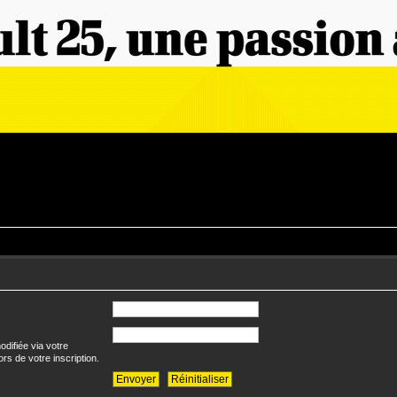
difiée via votre
ors de votre inscription.