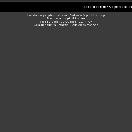
L’équipe du forum
•
Supprimer les c
Développé par
phpBB
® Forum Software © phpBB Group
Traduction par
phpBB-fr.com
Time : 0.046s | 12 Queries | GZIP : On
Club Renault 25 Français - Tous droits réservés