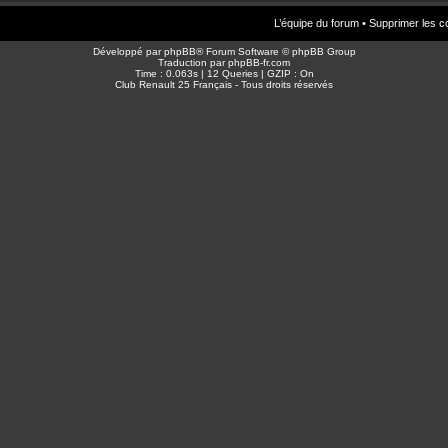
L’équipe du forum
•
Supprimer les c
Développé par
phpBB
® Forum Software © phpBB Group
Traduction par
phpBB-fr.com
Time : 0.063s | 12 Queries | GZIP : On
Club Renault 25 Français - Tous droits réservés