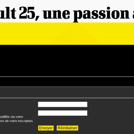
difiée via votre
ors de votre inscription.