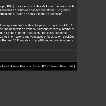
 phpBB ») qui est un script libre de forum, déclaré sous la
seulement les discussions basées sur Internet. Le groupe
rmations au sujet de phpBB, merci de consulter:
transgresser les lois de votre pays, du pays où « Club /
une notification à votre fournisseur d’accès à Internet si
z que « Club / Forum Renault 25 Français » supprime,
utes les informations que vous avez entrées soient stockées
um Renault 25 Français », ni phpBB ne pourront être tenus
ookies du forum
• Heures au format UTC + 1 heure [ Heure d’été ]