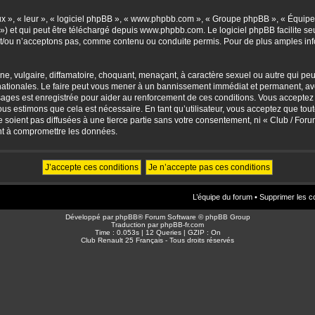
eux », « leur », « logiciel phpBB », « www.phpbb.com », « Groupe phpBB », « Équipes
») et qui peut être téléchargé depuis
www.phpbb.com
. Le logiciel phpBB facilite 
/ou n’acceptons pas, comme contenu ou conduite permis. Pour de plus amples info
, vulgaire, diffamatoire, choquant, menaçant, à caractère sexuel ou autre qui peut 
ationales. Le faire peut vous mener à un bannissement immédiat et permanent, avec 
sages est enregistrée pour aider au renforcement de ces conditions. Vous accepte
nous estimons que cela est nécessaire. En tant qu’utilisateur, vous acceptez que to
soient pas diffusées à une tierce partie sans votre consentement, ni « Club / For
nt à compromettre les données.
L’équipe du forum
•
Supprimer les c
Développé par
phpBB
® Forum Software © phpBB Group
Traduction par
phpBB-fr.com
Time : 0.053s | 12 Queries | GZIP : On
Club Renault 25 Français - Tous droits réservés