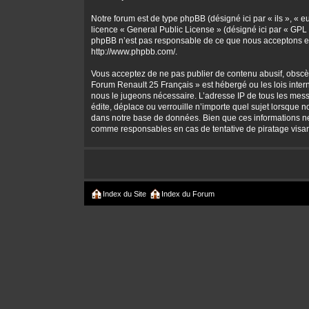
Notre forum est de type phpBB (désigné ici par « ils », « 
licence «
General Public License
» (désigné ici par « GPL 
phpBB n’est pas responsable de ce que nous acceptons et
http://www.phpbb.com/
.
Vous acceptez de ne pas publier de contenu abusif, obscène
Forum Renault 25 Français » est hébergé ou les lois intern
nous le jugeons nécessaire. L’adresse IP de tous les mes
édite, déplace ou verrouille n’importe quel sujet lorsque 
dans notre base de données. Bien que ces informations ne 
comme responsables en cas de tentative de piratage visa
Index du Site
Index du Forum