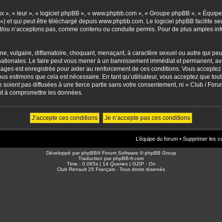
eux », « leur », « logiciel phpBB », « www.phpbb.com », « Groupe phpBB », « Équipes
») et qui peut être téléchargé depuis
www.phpbb.com
. Le logiciel phpBB facilite 
/ou n’acceptons pas, comme contenu ou conduite permis. Pour de plus amples info
, vulgaire, diffamatoire, choquant, menaçant, à caractère sexuel ou autre qui peut 
ationales. Le faire peut vous mener à un bannissement immédiat et permanent, avec 
sages est enregistrée pour aider au renforcement de ces conditions. Vous accepte
nous estimons que cela est nécessaire. En tant qu’utilisateur, vous acceptez que to
soient pas diffusées à une tierce partie sans votre consentement, ni « Club / For
nt à compromettre les données.
L’équipe du forum
•
Supprimer les c
Développé par
phpBB
® Forum Software © phpBB Group
Traduction par
phpBB-fr.com
Time : 0.065s | 14 Queries | GZIP : On
Club Renault 25 Français - Tous droits réservés