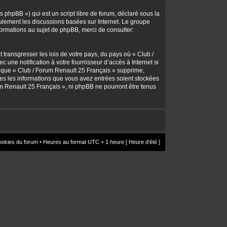
 phpBB ») qui est un script libre de forum, déclaré sous la
seulement les discussions basées sur Internet. Le groupe
rmations au sujet de phpBB, merci de consulter:
transgresser les lois de votre pays, du pays où « Club /
une notification à votre fournisseur d’accès à Internet si
z que « Club / Forum Renault 25 Français » supprime,
utes les informations que vous avez entrées soient stockées
um Renault 25 Français », ni phpBB ne pourront être tenus
ookies du forum
• Heures au format UTC + 1 heure [ Heure d’été ]