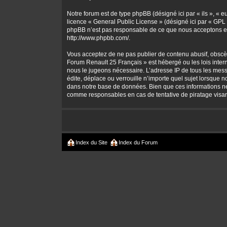
Notre forum est de type phpBB (désigné ici par « ils », « 
licence «
General Public License
» (désigné ici par « GPL 
phpBB n’est pas responsable de ce que nous acceptons et
http://www.phpbb.com/
.
Vous acceptez de ne pas publier de contenu abusif, obscène
Forum Renault 25 Français » est hébergé ou les lois intern
nous le jugeons nécessaire. L’adresse IP de tous les mes
édite, déplace ou verrouille n’importe quel sujet lorsque 
dans notre base de données. Bien que ces informations ne 
comme responsables en cas de tentative de piratage visa
Index du Site
Index du Forum