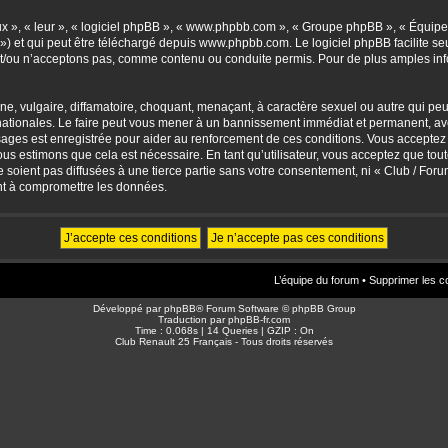
eux », « leur », « logiciel phpBB », « www.phpbb.com », « Groupe phpBB », « Équipes
») et qui peut être téléchargé depuis
www.phpbb.com
. Le logiciel phpBB facilite 
/ou n’acceptons pas, comme contenu ou conduite permis. Pour de plus amples info
, vulgaire, diffamatoire, choquant, menaçant, à caractère sexuel ou autre qui peut 
ationales. Le faire peut vous mener à un bannissement immédiat et permanent, avec 
sages est enregistrée pour aider au renforcement de ces conditions. Vous accepte
nous estimons que cela est nécessaire. En tant qu’utilisateur, vous acceptez que to
soient pas diffusées à une tierce partie sans votre consentement, ni « Club / For
nt à compromettre les données.
L’équipe du forum
•
Supprimer les c
Développé par
phpBB
® Forum Software © phpBB Group
Traduction par
phpBB-fr.com
Time : 0.068s | 14 Queries | GZIP : On
Club Renault 25 Français - Tous droits réservés