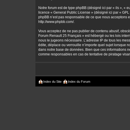
Notre forum est de type phpBB (désigné ici par « ils », « 
licence «
General Public License
» (désigné ici par « GPL 
phpBB n’est pas responsable de ce que nous acceptons et
http://www.phpbb.com/
.
Vous acceptez de ne pas publier de contenu abusif, obscène
Forum Renault 25 Français » est hébergé ou les lois intern
nous le jugeons nécessaire. L’adresse IP de tous les mes
édite, déplace ou verrouille n’importe quel sujet lorsque 
dans notre base de données. Bien que ces informations ne 
comme responsables en cas de tentative de piratage visa
Index du Site
Index du Forum