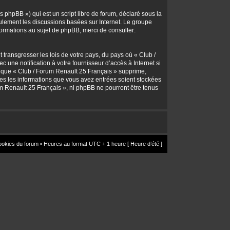
 phpBB ») qui est un script libre de forum, déclaré sous la
seulement les discussions basées sur Internet. Le groupe
rmations au sujet de phpBB, merci de consulter:
transgresser les lois de votre pays, du pays où « Club /
une notification à votre fournisseur d’accès à Internet si
z que « Club / Forum Renault 25 Français » supprime,
utes les informations que vous avez entrées soient stockées
um Renault 25 Français », ni phpBB ne pourront être tenus
ookies du forum
• Heures au format UTC + 1 heure [ Heure d’été ]