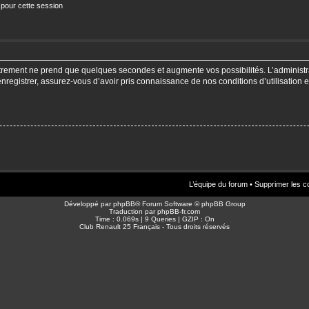
 pour cette session
strement ne prend que quelques secondes et augmente vos possibilités. L’adminis
enregistrer, assurez-vous d’avoir pris connaissance de nos conditions d’utilisation e
L’équipe du forum
•
Supprimer les c
Développé par
phpBB
® Forum Software © phpBB Group
Traduction par
phpBB-fr.com
Time : 0.069s | 9 Queries | GZIP : On
Club Renault 25 Français - Tous droits réservés