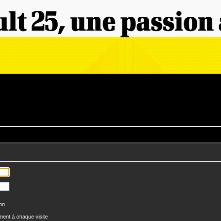
ion
ent à chaque visite