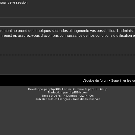
 pour cette session
strement ne prend que quelques secondes et augmente vos possibilités. L’adminis
enregistrer, assurez-vous d’avoir pris connaissance de nos conditions d’utilisation e
L’équipe du forum
•
Supprimer les c
Développé par
phpBB
® Forum Software © phpBB Group
Traduction par
phpBB-fr.com
Time : 0.067s | 7 Queries | GZIP : On
Club Renault 25 Français - Tous droits réservés