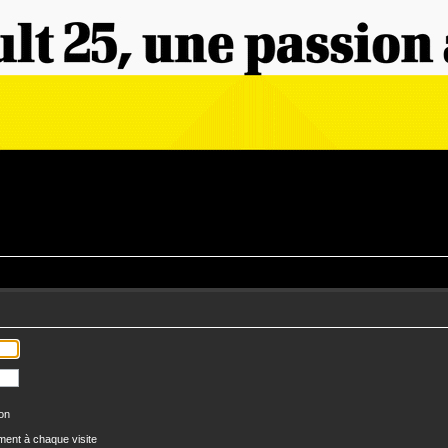
ion
ent à chaque visite