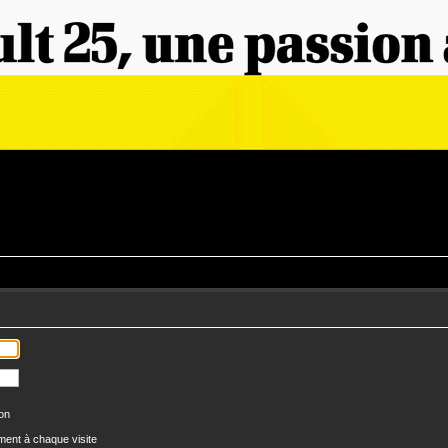
ion
ent à chaque visite