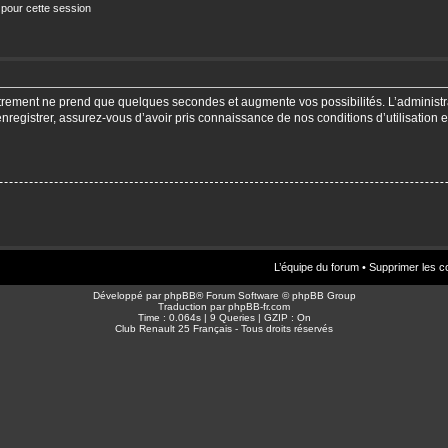
 pour cette session
strement ne prend que quelques secondes et augmente vos possibilités. L’adminis
enregistrer, assurez-vous d’avoir pris connaissance de nos conditions d’utilisation e
L’équipe du forum
•
Supprimer les c
Développé par
phpBB
® Forum Software © phpBB Group
Traduction par
phpBB-fr.com
Time : 0.064s | 9 Queries | GZIP : On
Club Renault 25 Français - Tous droits réservés