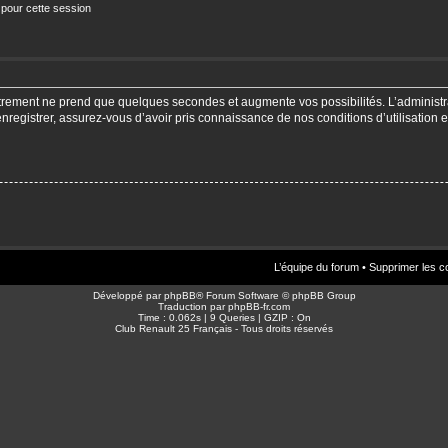
 pour cette session
strement ne prend que quelques secondes et augmente vos possibilités. L’adminis
enregistrer, assurez-vous d’avoir pris connaissance de nos conditions d’utilisation e
L’équipe du forum
•
Supprimer les c
Développé par
phpBB
® Forum Software © phpBB Group
Traduction par
phpBB-fr.com
Time : 0.062s | 9 Queries | GZIP : On
Club Renault 25 Français - Tous droits réservés