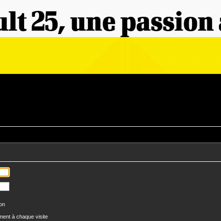
ion
ent à chaque visite