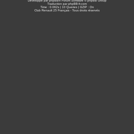
Développé par
phpBB
® Forum Software © phpBB Group
Traduction par
phpBB-fr.com
Time : 0.062s | 10 Queries | GZIP : On
Club Renault 25 Français - Tous droits réservés