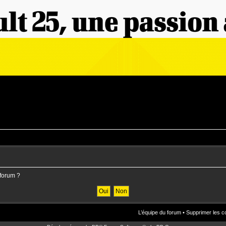
 forum ?
L’équipe du forum
•
Supprimer les c