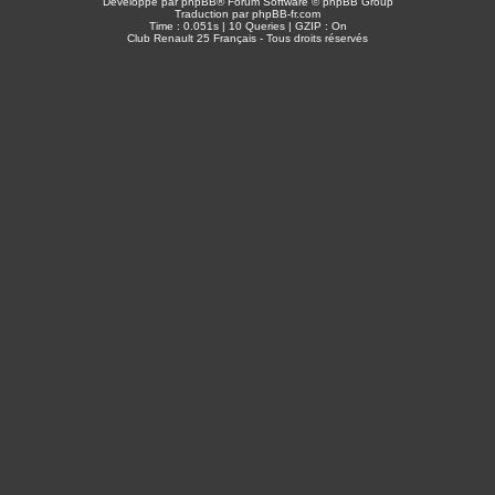
Développé par
phpBB
® Forum Software © phpBB Group
Traduction par
phpBB-fr.com
Time : 0.051s | 10 Queries | GZIP : On
Club Renault 25 Français - Tous droits réservés