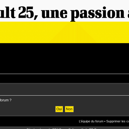
 forum ?
L’équipe du forum
•
Supprimer les c