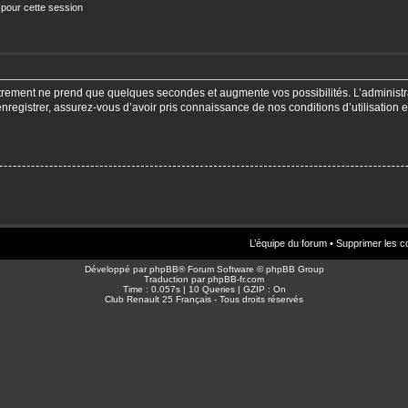
 pour cette session
strement ne prend que quelques secondes et augmente vos possibilités. L’adminis
enregistrer, assurez-vous d’avoir pris connaissance de nos conditions d’utilisation e
L’équipe du forum
•
Supprimer les c
Développé par
phpBB
® Forum Software © phpBB Group
Traduction par
phpBB-fr.com
Time : 0.057s | 10 Queries | GZIP : On
Club Renault 25 Français - Tous droits réservés