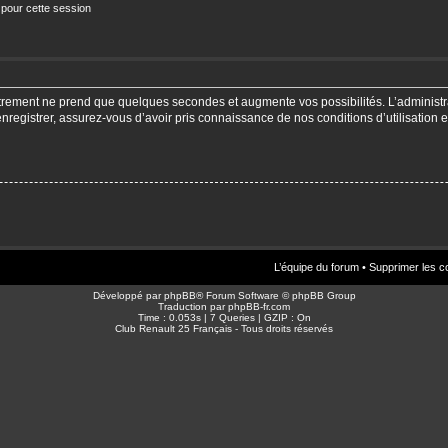
 pour cette session
strement ne prend que quelques secondes et augmente vos possibilités. L’adminis
enregistrer, assurez-vous d’avoir pris connaissance de nos conditions d’utilisation e
L’équipe du forum
•
Supprimer les c
Développé par
phpBB
® Forum Software © phpBB Group
Traduction par
phpBB-fr.com
Time : 0.053s | 7 Queries | GZIP : On
Club Renault 25 Français - Tous droits réservés