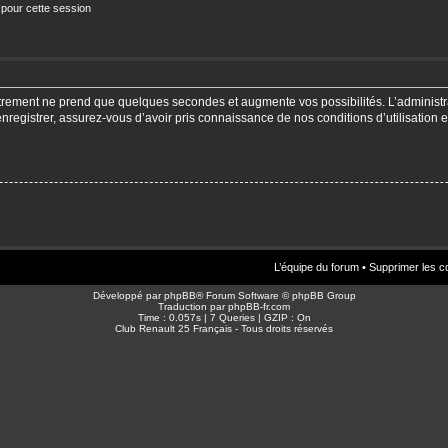
 pour cette session
strement ne prend que quelques secondes et augmente vos possibilités. L’adminis
enregistrer, assurez-vous d’avoir pris connaissance de nos conditions d’utilisation e
L’équipe du forum
•
Supprimer les c
Développé par
phpBB
® Forum Software © phpBB Group
Traduction par
phpBB-fr.com
Time : 0.057s | 7 Queries | GZIP : On
Club Renault 25 Français - Tous droits réservés