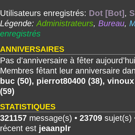
Utilisateurs enregistrés:
Dot [Bot]
,
S
Légende:
Administrateurs
,
Bureau
,
M
enregistrés
ANNIVERSAIRES
Pas d’anniversaire à fêter aujourd’hu
Membres fêtant leur anniversaire dan
buc
(50),
pierrot80400
(38),
vinoux
(59)
STATISTIQUES
321157
message(s) •
23709
sujet(s)
récent est
jeaanplr