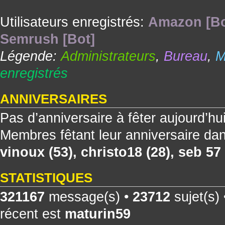
Utilisateurs enregistrés:
Amazon [Bo
Semrush [Bot]
Légende:
Administrateurs
,
Bureau
,
M
enregistrés
ANNIVERSAIRES
Pas d’anniversaire à fêter aujourd’hu
Membres fêtant leur anniversaire dan
vinoux
(53),
christo18
(28),
seb 57
STATISTIQUES
321167
message(s) •
23712
sujet(s)
récent est
maturin59