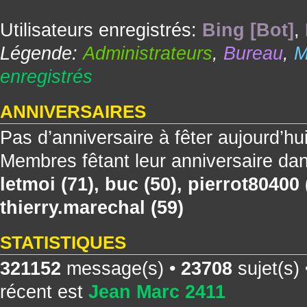
Utilisateurs enregistrés:
Bing [Bot]
,
Légende:
Administrateurs
,
Bureau
,
M
enregistrés
ANNIVERSAIRES
Pas d’anniversaire à fêter aujourd’hu
Membres fêtant leur anniversaire dan
letmoi
(71),
buc
(50),
pierrot80400
thierry.marechal
(59)
STATISTIQUES
321152
message(s) •
23708
sujet(s)
récent est
Jean Marc 2411