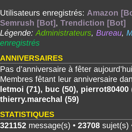
Utilisateurs enregistrés:
Amazon [Bo
Semrush [Bot]
,
Trendiction [Bot]
Légende:
Administrateurs
,
Bureau
,
M
enregistrés
ANNIVERSAIRES
Pas d’anniversaire à fêter aujourd’hu
Membres fêtant leur anniversaire dan
letmoi
(71),
buc
(50),
pierrot80400
thierry.marechal
(59)
STATISTIQUES
321152
message(s) •
23708
sujet(s)