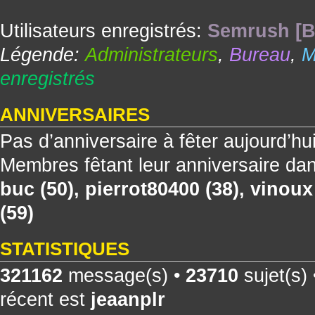
Utilisateurs enregistrés:
Semrush [B
Légende:
Administrateurs
,
Bureau
,
M
enregistrés
ANNIVERSAIRES
Pas d’anniversaire à fêter aujourd’hu
Membres fêtant leur anniversaire dan
buc
(50),
pierrot80400
(38),
vinoux
(59)
STATISTIQUES
321162
message(s) •
23710
sujet(s)
récent est
jeaanplr