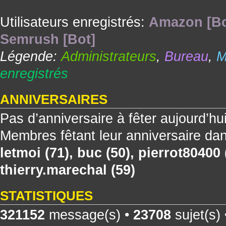
Utilisateurs enregistrés:
Amazon [Bo
Semrush [Bot]
Légende:
Administrateurs
,
Bureau
,
M
enregistrés
ANNIVERSAIRES
Pas d’anniversaire à fêter aujourd’hu
Membres fêtant leur anniversaire dan
letmoi
(71),
buc
(50),
pierrot80400
thierry.marechal
(59)
STATISTIQUES
321152
message(s) •
23708
sujet(s)