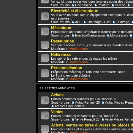
Venez ici, pour poser vos questions et trouver des répo
Sous-forums:
Carrosserie
,
Peinture
,
Sellerie
,
É
Electricité et électronique
Vous avez un souci sur un équipement électrique ou élect
est réservée...
Sous-forums:
ABS
,
Chauffage / Clim
,
Eclairage
,
Mécanique
Explications en photos d'opération d'entretien de mécani
Sous-forums:
Injection/Carburation
,
Motorisation
,
Restauration
Section réservée aux sujets suivant la restauration d'une
Modérateur:
Modérateurs
Références
Les prix et les références de toutes les pièces !
Modérateur:
Modérateurs
Personnalisation
Préparation mécanique, retouche carrosserie, sono...
Le Tuning en toute sobriété
Modérateur:
Modérateurs
LES PETITES ANNONCES
Achats
Petites annonces d'achats pour la Renault 25
Sous-forums:
Achat Renault 25
,
Achat Pièces Renau
Archives des achats
Ventes
Petites annonces de ventes pour la Renault 25
Sous-forums:
Vente Renault 25
,
Vente Pièces Renau
Achats, ventes voitures diverses ou pièces 
Pour les voitures et les pièces détachées autres que la 
Modérateur:
Modérateurs