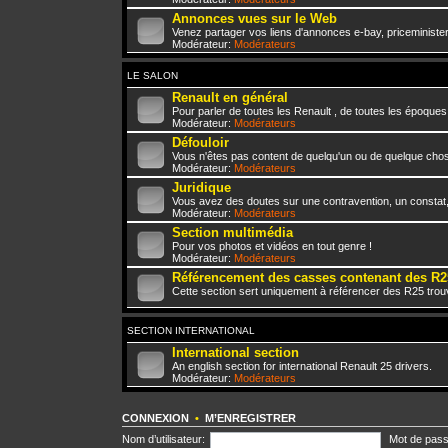
Annonces vues sur le Web
Venez partager vos liens d'annonces e-bay, priceminister,
Modérateur:
Modérateurs
LE SALON
Renault en général
Pour parler de toutes les Renault , de toutes les époques
Modérateur:
Modérateurs
Défouloir
Vous n'êtes pas content de quelqu'un ou de quelque chose 
Modérateur:
Modérateurs
Juridique
Vous avez des doutes sur une contravention, un constat
Modérateur:
Modérateurs
Section multimédia
Pour vos photos et vidéos en tout genre !
Modérateur:
Modérateurs
Référencement des casses contenant des R2
Cette section sert uniquement à référencer des R25 trou
SECTION INTERNATIONAL
International section
An english section for international Renault 25 drivers.
Modérateur:
Modérateurs
CONNEXION
•
M’ENREGISTRER
Nom d’utilisateur:
Mot de pass