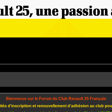
Bienvenue sur le Forum du Club Renault 25 Français
tés d'inscription et renouvellement d'adhésion au club po