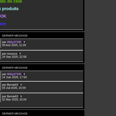
TUBE du club
x produits
BOOK
ire
DERNIER MESSAGE
par
Willy27190
09 Aoû 2025, 11:28
par
moussa
24 Sep 2025, 22:58
DERNIER MESSAGE
par
Willy27190
14 Juin 2026, 17:50
par
Bernie63
03 Juil 2026, 15:59
par
Bernie63
02 Mar 2026, 15:04
DERNIER MESSAGE