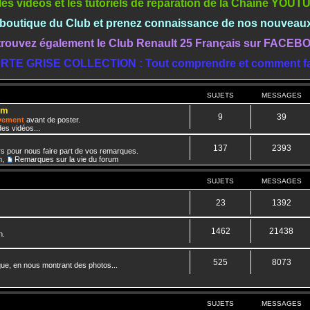
les vidéos et les tutoriels de réparation de la Chaine YOU
a boutique du Club et prenez connaissance de nos nouveau
rouvez également le Club Renault 25 Français sur FACE
RTE GRISE COLLECTION : Tout comprendre et comment fa
SUJETS
MESSAGES
um
9
39
ivement
avant de poster.
es vidéos...
137
2393
rs pour nous faire part de vos remarques.
m
,
Remarques sur la vie du forum
SUJETS
MESSAGES
23
1392
1462
21438
n.
525
8073
que, en nous montrant des photos...
SUJETS
MESSAGES