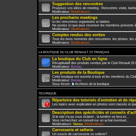
Suggestion des rencontres
Proposez vos idées de meeting : Rencontre, visite, barbe
Modérateur:
Modérateurs
Les prochains meetings
Ici les rencontres organisées et datées.
Ne postez ici que pour recenser les membres présents à
Modérateur:
Modérateurs
Comptes rendus des sorties
Tous les bons moments des rencontres :les photos, les a
Modérateur:
Modérateurs
LA BOUTIQUE DU CLUB RENAULT 25 FRANÇAIS
La boutique du Club en ligne
Récapitulatif des produits vendus par le Club Renault 25
Modérateur:
Bureau
Les produits de la Boutique
Cette boutique est ouverte à tous et les membres du Club
Modérateur:
Bureau
Sous-forum:
Archives de la boutique
TECHNIQUE
Répertoire des tutoriels d'entretien et de rép
Les topics avec explication en photos sont classés ici pa
Description des spécificités et conseils d'ac
Si le site n'a pu vous éclairer , la lumière se fera ici...
Vous recherchez un conseil sur un achat éventuel...
Modérateurs:
Yanou
,
Modérateurs
Carrosserie et sellerie
Un soucis de carrosserie ou sellerie?