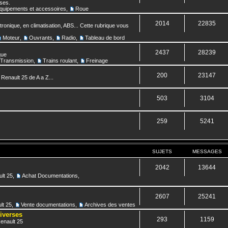
nses.
quipements et accessoires
,
Roue
2014
22835
ronique, en climatisation, ABS... Cette rubrique vous
Moteur
,
Ouvrants
,
Radio
,
Tableau de bord
2437
28239
que
Transmission
,
Trains roulant
,
Freinage
200
23147
 Renault 25 de A a Z...
503
3104
259
5241
SUJETS
MESSAGES
2042
13644
lt 25
,
Achat Documentations
,
2607
25241
lt 25
,
Vente documentations
,
Archives des ventes
diverses
293
1159
Renault 25