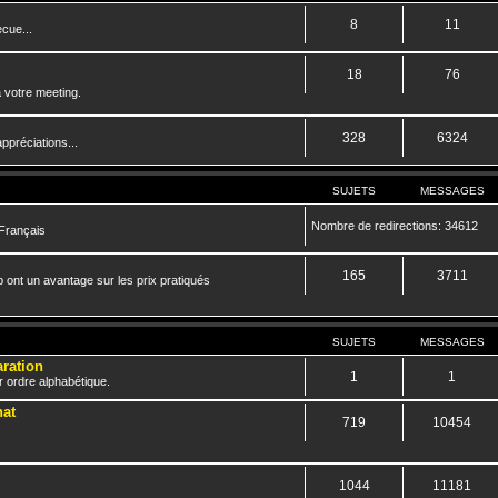
8
11
cue...
18
76
 votre meeting.
328
6324
ppréciations...
SUJETS
MESSAGES
Nombre de redirections: 34612
 Français
165
3711
 ont un avantage sur les prix pratiqués
SUJETS
MESSAGES
aration
1
1
r ordre alphabétique.
hat
719
10454
1044
11181