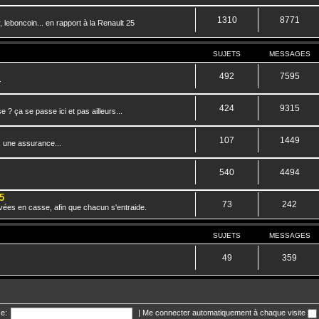
1310
8771
 leboncoin... en rapport à la Renault 25
SUJETS
MESSAGES
492
7595
.
424
9315
? ça se passe ici et pas ailleurs...
107
1449
, une assurance...
540
4494
5
73
242
vées en casse, afin que chacun s'entraide.
SUJETS
MESSAGES
49
359
e:
|
Me connecter automatiquement à chaque visite