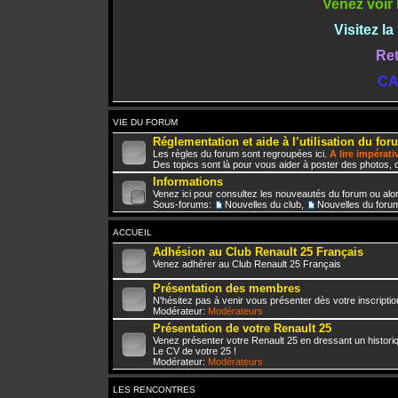
Venez voir 
Visitez l
Ret
CA
VIE DU FORUM
Réglementation et aide à l’utilisation du for
Les règles du forum sont regroupées ici.
A lire impérat
Des topics sont là pour vous aider à poster des photos, d
Informations
Venez ici pour consultez les nouveautés du forum ou alo
Sous-forums:
Nouvelles du club
,
Nouvelles du foru
ACCUEIL
Adhésion au Club Renault 25 Français
Venez adhérer au Club Renault 25 Français
Présentation des membres
N'hésitez pas à venir vous présenter dès votre inscriptio
Modérateur:
Modérateurs
Présentation de votre Renault 25
Venez présenter votre Renault 25 en dressant un histori
Le CV de votre 25 !
Modérateur:
Modérateurs
LES RENCONTRES