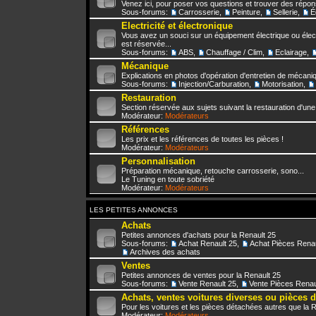
Venez ici, pour poser vos questions et trouver des répo
Sous-forums:
Carrosserie
,
Peinture
,
Sellerie
,
É
Electricité et électronique
Vous avez un souci sur un équipement électrique ou élect
est réservée...
Sous-forums:
ABS
,
Chauffage / Clim
,
Eclairage
,
Mécanique
Explications en photos d'opération d'entretien de mécani
Sous-forums:
Injection/Carburation
,
Motorisation
,
Restauration
Section réservée aux sujets suivant la restauration d'une
Modérateur:
Modérateurs
Références
Les prix et les références de toutes les pièces !
Modérateur:
Modérateurs
Personnalisation
Préparation mécanique, retouche carrosserie, sono...
Le Tuning en toute sobriété
Modérateur:
Modérateurs
LES PETITES ANNONCES
Achats
Petites annonces d'achats pour la Renault 25
Sous-forums:
Achat Renault 25
,
Achat Pièces Renau
Archives des achats
Ventes
Petites annonces de ventes pour la Renault 25
Sous-forums:
Vente Renault 25
,
Vente Pièces Renau
Achats, ventes voitures diverses ou pièces 
Pour les voitures et les pièces détachées autres que la 
Modérateur:
Modérateurs