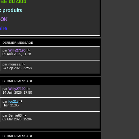
TUBE du club
x produits
BOOK
ire
DERNIER MESSAGE
par
Willy27190
09 Aoû 2025, 11:28
par
moussa
24 Sep 2025, 22:58
DERNIER MESSAGE
par
Willy27190
14 Juin 2026, 17:50
par
lcc21t
Hier, 21:05
par
Bernie63
02 Mar 2026, 15:04
DERNIER MESSAGE