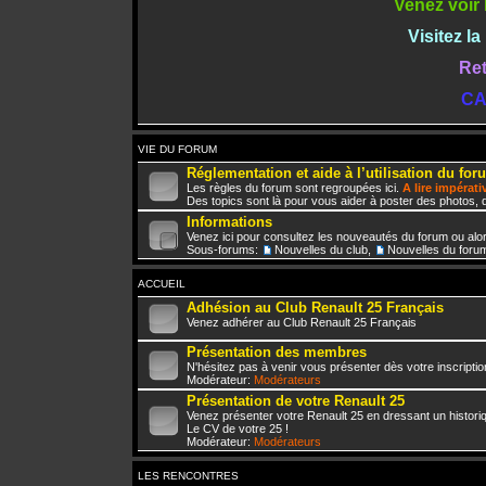
Venez voir 
Visitez l
Ret
CA
VIE DU FORUM
Réglementation et aide à l’utilisation du for
Les règles du forum sont regroupées ici.
A lire impérat
Des topics sont là pour vous aider à poster des photos, d
Informations
Venez ici pour consultez les nouveautés du forum ou alo
Sous-forums:
Nouvelles du club
,
Nouvelles du foru
ACCUEIL
Adhésion au Club Renault 25 Français
Venez adhérer au Club Renault 25 Français
Présentation des membres
N'hésitez pas à venir vous présenter dès votre inscriptio
Modérateur:
Modérateurs
Présentation de votre Renault 25
Venez présenter votre Renault 25 en dressant un histori
Le CV de votre 25 !
Modérateur:
Modérateurs
LES RENCONTRES