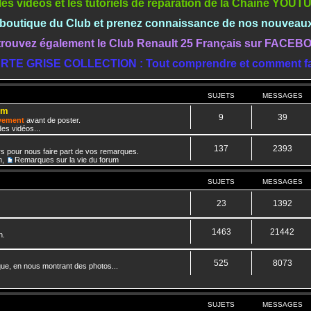
les vidéos et les tutoriels de réparation de la Chaine YOU
a boutique du Club et prenez connaissance de nos nouveau
rouvez également le Club Renault 25 Français sur FACE
RTE GRISE COLLECTION : Tout comprendre et comment fa
SUJETS
MESSAGES
um
9
39
ivement
avant de poster.
es vidéos...
137
2393
rs pour nous faire part de vos remarques.
m
,
Remarques sur la vie du forum
SUJETS
MESSAGES
23
1392
1463
21442
n.
525
8073
que, en nous montrant des photos...
SUJETS
MESSAGES