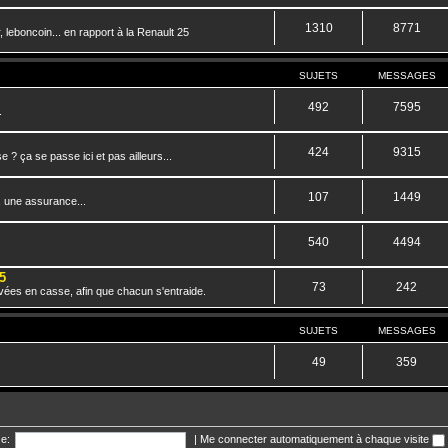
1310
8771
 leboncoin... en rapport à la Renault 25
SUJETS
MESSAGES
492
7595
.
424
9315
? ça se passe ici et pas ailleurs...
107
1449
, une assurance...
540
4494
5
73
242
vées en casse, afin que chacun s'entraide.
SUJETS
MESSAGES
49
359
e:
|
Me connecter automatiquement à chaque visite