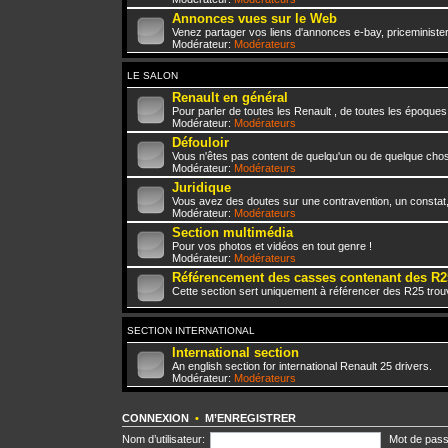
Annonces vues sur le Web
Venez partager vos liens d'annonces e-bay, priceminister,
Modérateur:
Modérateurs
LE SALON
Renault en général
Pour parler de toutes les Renault , de toutes les époques
Modérateur:
Modérateurs
Défouloir
Vous n'êtes pas content de quelqu'un ou de quelque chose 
Modérateur:
Modérateurs
Juridique
Vous avez des doutes sur une contravention, un constat
Modérateur:
Modérateurs
Section multimédia
Pour vos photos et vidéos en tout genre !
Modérateur:
Modérateurs
Référencement des casses contenant des R2
Cette section sert uniquement à référencer des R25 trou
SECTION INTERNATIONAL
International section
An english section for international Renault 25 drivers.
Modérateur:
Modérateurs
CONNEXION
•
M’ENREGISTRER
Nom d’utilisateur:
Mot de pass