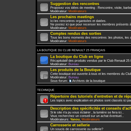
Suggestion des rencontres
Proposez vos idées de meeting : Rencontre, visite, barbe
Modérateur:
Modérateurs
Les prochains meetings
Ici les rencontres organisées et datées.
Ne postez ici que pour recenser les membres présents à
Modérateur:
Modérateurs
Comptes rendus des sorties
Tous les bons moments des rencontres :les photos, les a
Modérateur:
Modérateurs
LA BOUTIQUE DU CLUB RENAULT 25 FRANÇAIS
La boutique du Club en ligne
Récapitulatif des produits vendus par le Club Renault 25
Modérateur:
Bureau
Les produits de la Boutique
Cette boutique est ouverte à tous et les membres du Club
Modérateur:
Bureau
Sous-forum:
Archives de la boutique
TECHNIQUE
Répertoire des tutoriels d'entretien et de rép
Les topics avec explication en photos sont classés ici pa
Description des spécificités et conseils d'ac
Si le site n'a pu vous éclairer , la lumière se fera ici...
Vous recherchez un conseil sur un achat éventuel...
Modérateurs:
Yanou
,
Modérateurs
Carrosserie et sellerie
Un soucis de carrosserie ou sellerie?