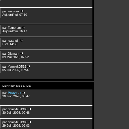
par
jeanfoux
Aujourd’hui, 07:10
par
Tamerlan
Aujourd’hui, 16:17
par
jeaanplr
Hier, 14:59
par
Diamant
09 Mai 2026, 07:52
par
YannickD562
05 Juil 2026, 15:54
DERNIER MESSAGE
par
Pouyoux
30 Juin 2026, 08:47
par
dompite01300
30 Juin 2026, 09:48
par
dompite01300
29 Juin 2026, 09:03