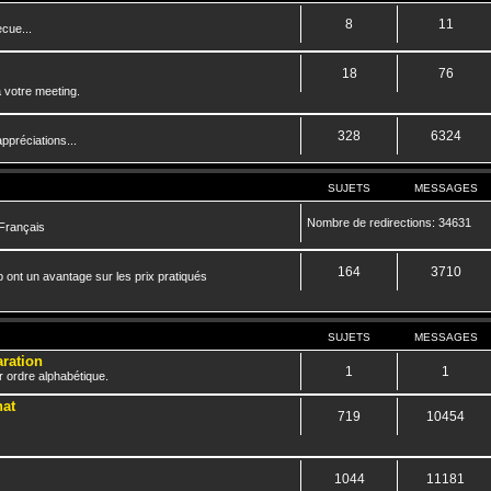
8
11
cue...
18
76
 votre meeting.
328
6324
ppréciations...
SUJETS
MESSAGES
Nombre de redirections: 34631
 Français
164
3710
 ont un avantage sur les prix pratiqués
SUJETS
MESSAGES
aration
1
1
r ordre alphabétique.
hat
719
10454
1044
11181