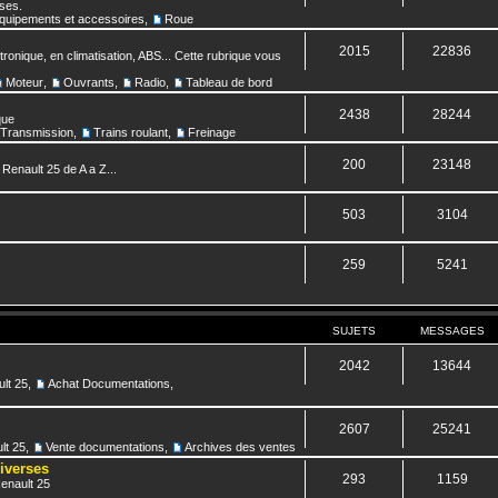
nses.
quipements et accessoires
,
Roue
2015
22836
ronique, en climatisation, ABS... Cette rubrique vous
Moteur
,
Ouvrants
,
Radio
,
Tableau de bord
2438
28244
que
Transmission
,
Trains roulant
,
Freinage
200
23148
 Renault 25 de A a Z...
503
3104
259
5241
SUJETS
MESSAGES
2042
13644
lt 25
,
Achat Documentations
,
2607
25241
lt 25
,
Vente documentations
,
Archives des ventes
diverses
293
1159
Renault 25