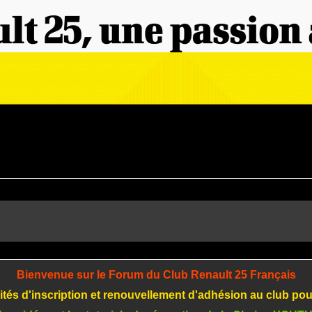
Bienvenue sur le Forum du Club Renault 25 Français
tés d'inscription et renouvellement d'adhésion au club po