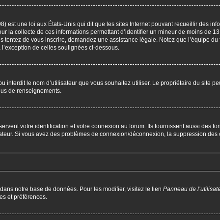
) est une loi aux États-Unis qui dit que les sites Internet pouvant recueillir des i
our la collecte de ces informations permettant d’identifier un mineur de moins de 13
us tentez de vous inscrire, demandez une assistance légale. Notez que l’équipe du 
à l’exception de celles soulignées ci-dessous.
P ou interdit le nom d’utilisateur que vous souhaitez utiliser. Le propriétaire du site 
plus de renseignements.
ent votre identification et votre connexion au forum. Ils fournissent aussi des fonc
trateur. Si vous avez des problèmes de connexion/déconnexion, la suppression des c
 dans notre base de données. Pour les modifier, visitez le lien
Panneau de l’utilisat
es et préférences.