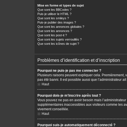
Mise en forme et types de sujet
Que sont les BBCodes ?
Puis-je utiliser le HTML ?
Que sont les smileys ?
Puis-je publier des images ?
Que sont les annonces globales ?
Que sont les annonces ?
Que sont les post-it ?
Que sont les sujets verrouillés ?
Que sont les icônes de sujet ?
Problèmes d’identification et d’inscription
Pourquoi ne puis-je pas me connecter ?
Plusieurs raisons peuvent expliquer cela. Premièrement, vér
pas été banni. Il est possible aussi que l’administrateur ait
Haut
Pourquoi dois-je m’inscrire après tout ?
Vous pouvez ne pas en avoir besoin mais l’administrateur p
supplémentaires inaccessibles aux visiteurs comme les avat
vivement conseillée.
Haut
Pourquoi suis-je automatiquement déconnecté ?