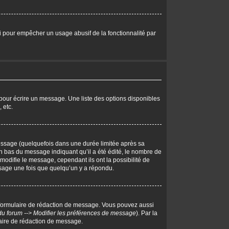
eci pour empêcher un usage abusif de la fonctionnalité par
pour écrire un message. Une liste des options disponibles
 etc.
ssage (quelquefois dans une durée limitée après sa
 bas du message indiquant qu’il a été édité, le nombre de
 modifie le message, cependant ils ont la possibilité de
essage une fois que quelqu’un y a répondu.
 formulaire de rédaction de message. Vous pouvez aussi
du forum --> Modifier les préférences de message
). Par la
aire de rédaction de message.