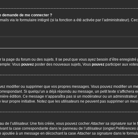
 me demande de me connecter ?
ails via le formulaire intégré (si la fonction a été activée par l’administrateur). C
a page du forum ou des sujets. Il se peut que vous ayez besoin d’être enregistré 
exemple: Vous
pouvez
poster des nouveaux sujets, Vous
pouvez
participer aux votes,
uvez modifier ou supprimer que vos propres messages. Vous pouvez modifier un me
respondant. Si quelqu’un a déjà répondu au message, un petit texte s’affichera en
 dernière édition. Ce message n’apparaîtra pas si un modérateur ou un administrateur
e leur propre initiative. Notez que les utilisateurs ne peuvent pas supprimer un m
u de l’utilisateur. Une fois créée, vous pouvez cocher
Attacher sa signature
sur le
ivant la case correspondante dans le panneau de l’utilisateur (onglet
Préférences 
tre ajoutée à un message en décochant la case
Attacher sa signature
dans le formul