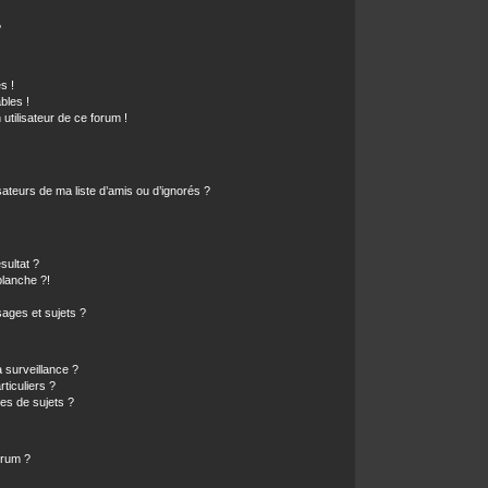
?
s !
bles !
 utilisateur de ce forum !
ateurs de ma liste d’amis ou d’ignorés ?
sultat ?
lanche ?!
ages et sujets ?
a surveillance ?
ticuliers ?
es de sujets ?
orum ?