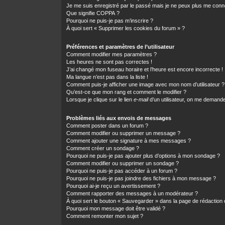
Je me suis enregistré par le passé mais je ne peux plus me conn
Que signifie COPPA ?
Pourquoi ne puis-je pas m’inscrire ?
À quoi sert « Supprimer les cookies du forum » ?
Préférences et paramètres de l’utilisateur
Comment modifier mes paramètres ?
Les heures ne sont pas correctes !
J’ai changé mon fuseau horaire et l’heure est encore incorrecte !
Ma langue n’est pas dans la liste !
Comment puis-je afficher une image avec mon nom d’utilisateur ?
Qu’est-ce que mon rang et comment le modifier ?
Lorsque je clique sur le lien
e-mail
d’un utilisateur, on me demand
Problèmes liés aux envois de messages
Comment poster dans un forum ?
Comment modifier ou supprimer un message ?
Comment ajouter une signature à mes messages ?
Comment créer un sondage ?
Pourquoi ne puis-je pas ajouter plus d’options à mon sondage ?
Comment modifier ou supprimer un sondage ?
Pourquoi ne puis-je pas accéder à un forum ?
Pourquoi ne puis-je pas joindre des fichiers à mon message ?
Pourquoi ai-je reçu un avertissement ?
Comment rapporter des messages à un modérateur ?
À quoi sert le bouton « Sauvegarder » dans la page de rédactio
Pourquoi mon message doit être validé ?
Comment remonter mon sujet ?