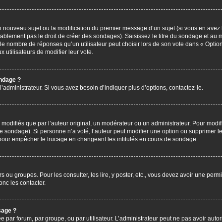
’un nouveau sujet ou la modification du premier message d’un sujet (si vous en avez 
ablement pas le droit de créer des sondages). Saisissez le titre du sondage et au 
nombre de réponses qu’un utilisateur peut choisir lors de son vote dans « Option(s)
x utilisateurs de modifier leur vote.
ondage ?
administrateur. Si vous avez besoin d’indiquer plus d’options, contactez-le.
difiés que par l’auteur original, un modérateur ou un administrateur. Pour modif
le sondage). Si personne n’a voté, l’auteur peut modifier une option ou supprimer 
 pour empêcher le trucage en changeant les intitulés en cours de sondage.
rs ou groupes. Pour les consulter, les lire, y poster, etc., vous devez avoir une pe
nc les contacter.
sage ?
ée par forum, par groupe, ou par utilisateur. L’administrateur peut ne pas avoir autor