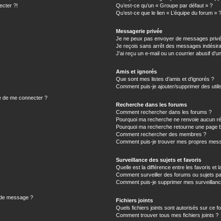
ecter ?!
Qu’est-ce qu’un « Groupe par défaut » ?
Qu’est-ce que le lien « L’équipe du forum » 
Messagerie privée
Je ne peux pas envoyer de messages privé
Je reçois sans arrêt des messages indésira
J’ai reçu un e-mail ou un courrier abusif d’un
Amis et ignorés
Que sont mes listes d’amis et d’ignorés ?
Comment puis-je ajouter/supprimer des utilis
e de me connecter ?
Recherche dans les forums
Comment rechercher dans les forums ?
Pourquoi ma recherche ne renvoie aucun ré
Pourquoi ma recherche retourne une page b
Comment rechercher des membres ?
Comment puis-je trouver mes propres mess
Surveillance des sujets et favoris
Quelle est la différence entre les favoris et l
Comment surveiller des forums ou sujets par
Comment puis-je supprimer mes surveillanc
n de message ?
Fichiers joints
Quels fichiers joints sont autorisés sur ce f
Comment trouver tous mes fichiers joints ?