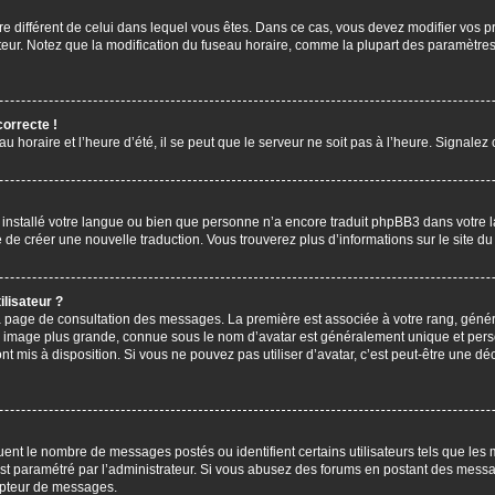
aire différent de celui dans lequel vous êtes. Dans ce cas, vous devez modifier vos
ateur. Notez que la modification du fuseau horaire, comme la plupart des paramètres 
correcte !
u horaire et l’heure d’été, il se peut que le serveur ne soit pas à l’heure. Signalez
s installé votre langue ou bien que personne n’a encore traduit phpBB3 dans votre 
bre de créer une nouvelle traduction. Vous trouverez plus d’informations sur le site 
lisateur ?
 la page de consultation des messages. La première est associée à votre rang, gén
 image plus grande, connue sous le nom d’avatar est généralement unique et personn
ont mis à disposition. Si vous ne pouvez pas utiliser d’avatar, c’est peut-être une d
uent le nombre de messages postés ou identifient certains utilisateurs tels que les
l est paramétré par l’administrateur. Si vous abusez des forums en postant des mess
mpteur de messages.