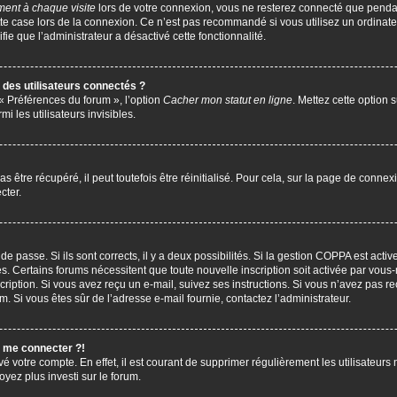
ent à chaque visite
lors de votre connexion, vous ne resterez connecté que penda
te case lors de la connexion. Ce n’est pas recommandé si vous utilisez un ordinate
ifie que l’administrateur a désactivé cette fonctionnalité.
des utilisateurs connectés ?
 « Préférences du forum », l’option
Cacher mon statut en ligne
. Mettez cette option 
i les utilisateurs invisibles.
être récupéré, il peut toutefois être réinitialisé. Pour cela, sur la page de connex
cter.
 de passe. Si ils sont corrects, il y a deux possibilités. Si la gestion COPPA est act
çues. Certains forums nécessitent que toute nouvelle inscription soit activée par vo
scription. Si vous avez reçu un e-mail, suivez ses instructions. Si vous n’avez pas r
pam. Si vous êtes sûr de l’adresse e-mail fournie, contactez l’administrateur.
s me connecter ?!
vé votre compte. En effet, il est courant de supprimer régulièrement les utilisateurs 
oyez plus investi sur le forum.