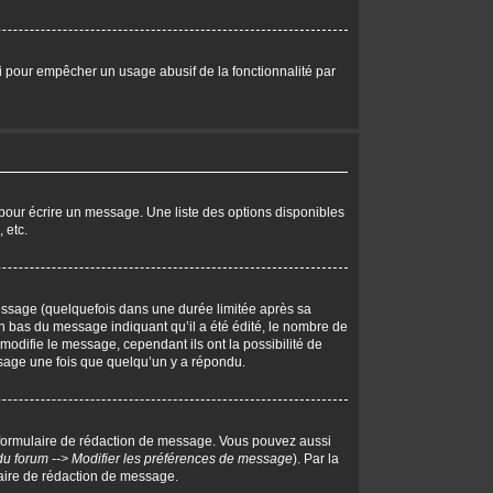
eci pour empêcher un usage abusif de la fonctionnalité par
pour écrire un message. Une liste des options disponibles
 etc.
ssage (quelquefois dans une durée limitée après sa
 bas du message indiquant qu’il a été édité, le nombre de
 modifie le message, cependant ils ont la possibilité de
essage une fois que quelqu’un y a répondu.
 formulaire de rédaction de message. Vous pouvez aussi
du forum --> Modifier les préférences de message
). Par la
aire de rédaction de message.