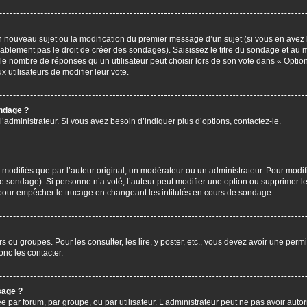
’un nouveau sujet ou la modification du premier message d’un sujet (si vous en avez 
ablement pas le droit de créer des sondages). Saisissez le titre du sondage et au 
nombre de réponses qu’un utilisateur peut choisir lors de son vote dans « Option(s)
x utilisateurs de modifier leur vote.
ondage ?
administrateur. Si vous avez besoin d’indiquer plus d’options, contactez-le.
difiés que par l’auteur original, un modérateur ou un administrateur. Pour modif
le sondage). Si personne n’a voté, l’auteur peut modifier une option ou supprimer 
 pour empêcher le trucage en changeant les intitulés en cours de sondage.
rs ou groupes. Pour les consulter, les lire, y poster, etc., vous devez avoir une pe
nc les contacter.
sage ?
ée par forum, par groupe, ou par utilisateur. L’administrateur peut ne pas avoir autor