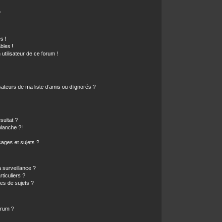
?
s !
bles !
 utilisateur de ce forum !
ateurs de ma liste d’amis ou d’ignorés ?
sultat ?
lanche ?!
ages et sujets ?
a surveillance ?
ticuliers ?
es de sujets ?
orum ?