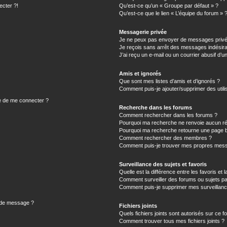
ecter ?!
Qu’est-ce qu’un « Groupe par défaut » ?
Qu’est-ce que le lien « L’équipe du forum » 
Messagerie privée
Je ne peux pas envoyer de messages privé
Je reçois sans arrêt des messages indésira
J’ai reçu un e-mail ou un courrier abusif d’un
Amis et ignorés
Que sont mes listes d’amis et d’ignorés ?
Comment puis-je ajouter/supprimer des utilis
e de me connecter ?
Recherche dans les forums
Comment rechercher dans les forums ?
Pourquoi ma recherche ne renvoie aucun ré
Pourquoi ma recherche retourne une page b
Comment rechercher des membres ?
Comment puis-je trouver mes propres mess
Surveillance des sujets et favoris
Quelle est la différence entre les favoris et l
Comment surveiller des forums ou sujets par
Comment puis-je supprimer mes surveillanc
n de message ?
Fichiers joints
Quels fichiers joints sont autorisés sur ce f
Comment trouver tous mes fichiers joints ?