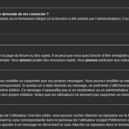
 me demande de me connecter ?
ails via le formulaire intégré (si la fonction a été activée par l’administrateur). C
a page du forum ou des sujets. Il se peut que vous ayez besoin d’être enregistré 
exemple: Vous
pouvez
poster des nouveaux sujets, Vous
pouvez
participer aux votes,
uvez modifier ou supprimer que vos propres messages. Vous pouvez modifier un me
respondant. Si quelqu’un a déjà répondu au message, un petit texte s’affichera en
 dernière édition. Ce message n’apparaîtra pas si un modérateur ou un administrateur
e leur propre initiative. Notez que les utilisateurs ne peuvent pas supprimer un m
u de l’utilisateur. Une fois créée, vous pouvez cocher
Attacher sa signature
sur le
ivant la case correspondante dans le panneau de l’utilisateur (onglet
Préférences 
tre ajoutée à un message en décochant la case
Attacher sa signature
dans le formul