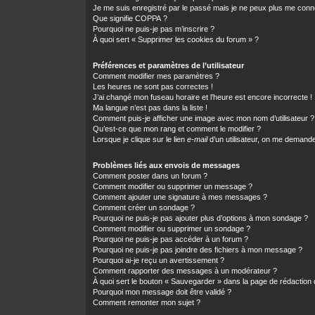
Je me suis enregistré par le passé mais je ne peux plus me conn
Que signifie COPPA ?
Pourquoi ne puis-je pas m’inscrire ?
À quoi sert « Supprimer les cookies du forum » ?
Préférences et paramètres de l’utilisateur
Comment modifier mes paramètres ?
Les heures ne sont pas correctes !
J’ai changé mon fuseau horaire et l’heure est encore incorrecte !
Ma langue n’est pas dans la liste !
Comment puis-je afficher une image avec mon nom d’utilisateur ?
Qu’est-ce que mon rang et comment le modifier ?
Lorsque je clique sur le lien
e-mail
d’un utilisateur, on me demand
Problèmes liés aux envois de messages
Comment poster dans un forum ?
Comment modifier ou supprimer un message ?
Comment ajouter une signature à mes messages ?
Comment créer un sondage ?
Pourquoi ne puis-je pas ajouter plus d’options à mon sondage ?
Comment modifier ou supprimer un sondage ?
Pourquoi ne puis-je pas accéder à un forum ?
Pourquoi ne puis-je pas joindre des fichiers à mon message ?
Pourquoi ai-je reçu un avertissement ?
Comment rapporter des messages à un modérateur ?
À quoi sert le bouton « Sauvegarder » dans la page de rédactio
Pourquoi mon message doit être validé ?
Comment remonter mon sujet ?