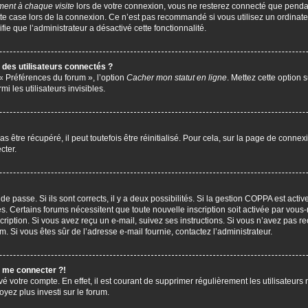
ent à chaque visite
lors de votre connexion, vous ne resterez connecté que penda
te case lors de la connexion. Ce n’est pas recommandé si vous utilisez un ordinate
ifie que l’administrateur a désactivé cette fonctionnalité.
des utilisateurs connectés ?
 « Préférences du forum », l’option
Cacher mon statut en ligne
. Mettez cette option 
i les utilisateurs invisibles.
être récupéré, il peut toutefois être réinitialisé. Pour cela, sur la page de connex
cter.
 de passe. Si ils sont corrects, il y a deux possibilités. Si la gestion COPPA est act
çues. Certains forums nécessitent que toute nouvelle inscription soit activée par vo
scription. Si vous avez reçu un e-mail, suivez ses instructions. Si vous n’avez pas r
pam. Si vous êtes sûr de l’adresse e-mail fournie, contactez l’administrateur.
s me connecter ?!
vé votre compte. En effet, il est courant de supprimer régulièrement les utilisateurs 
oyez plus investi sur le forum.