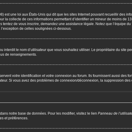
) est une loi aux États-Unis qui dit que les sites Internet pouvant recueillir des i
our la collecte de ces informations permettant d’identifier un mineur de moins de 13
us tentez de vous inscrire, demandez une assistance légale. Notez que l’équipe du 
à l’exception de celles soulignées ci-dessous.
P ou interdit le nom d’utilisateur que vous souhaitez utiliser. Le propriétaire du site 
plus de renseignements.
ent votre identification et votre connexion au forum. Ils fournissent aussi des fonc
trateur. Si vous avez des problèmes de connexion/déconnexion, la suppression des c
 dans notre base de données. Pour les modifier, visitez le lien
Panneau de l’utilisat
es et préférences.