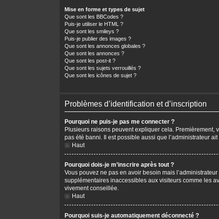
Mise en forme et types de sujet
Que sont les BBCodes ?
Puis-je utiliser le HTML ?
Que sont les smileys ?
Puis-je publier des images ?
Que sont les annonces globales ?
Que sont les annonces ?
Que sont les post-it ?
Que sont les sujets verrouillés ?
Que sont les icônes de sujet ?
Problèmes d’identification et d’inscription
Pourquoi ne puis-je pas me connecter ?
Plusieurs raisons peuvent expliquer cela. Premièrement, vér
pas été banni. Il est possible aussi que l’administrateur ait
Haut
Pourquoi dois-je m’inscrire après tout ?
Vous pouvez ne pas en avoir besoin mais l’administrateur p
supplémentaires inaccessibles aux visiteurs comme les avat
vivement conseillée.
Haut
Pourquoi suis-je automatiquement déconnecté ?