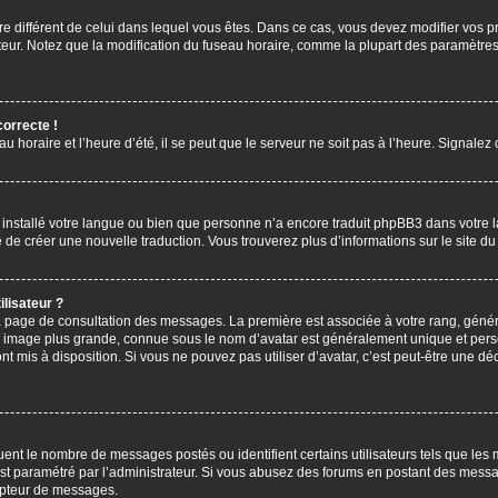
aire différent de celui dans lequel vous êtes. Dans ce cas, vous devez modifier vos
ateur. Notez que la modification du fuseau horaire, comme la plupart des paramètres 
correcte !
u horaire et l’heure d’été, il se peut que le serveur ne soit pas à l’heure. Signalez
s installé votre langue ou bien que personne n’a encore traduit phpBB3 dans votre 
bre de créer une nouvelle traduction. Vous trouverez plus d’informations sur le site 
lisateur ?
 la page de consultation des messages. La première est associée à votre rang, gén
 image plus grande, connue sous le nom d’avatar est généralement unique et personn
ont mis à disposition. Si vous ne pouvez pas utiliser d’avatar, c’est peut-être une d
uent le nombre de messages postés ou identifient certains utilisateurs tels que les
l est paramétré par l’administrateur. Si vous abusez des forums en postant des mess
mpteur de messages.