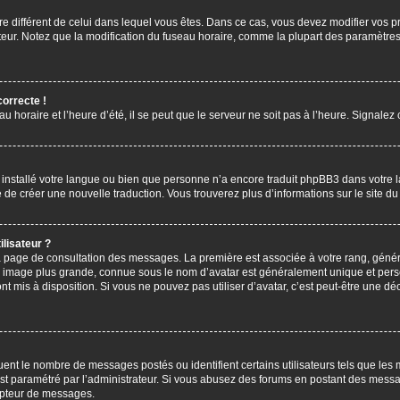
aire différent de celui dans lequel vous êtes. Dans ce cas, vous devez modifier vos
ateur. Notez que la modification du fuseau horaire, comme la plupart des paramètres 
correcte !
u horaire et l’heure d’été, il se peut que le serveur ne soit pas à l’heure. Signalez
s installé votre langue ou bien que personne n’a encore traduit phpBB3 dans votre 
bre de créer une nouvelle traduction. Vous trouverez plus d’informations sur le site 
lisateur ?
 la page de consultation des messages. La première est associée à votre rang, gén
 image plus grande, connue sous le nom d’avatar est généralement unique et personn
ont mis à disposition. Si vous ne pouvez pas utiliser d’avatar, c’est peut-être une d
uent le nombre de messages postés ou identifient certains utilisateurs tels que les
l est paramétré par l’administrateur. Si vous abusez des forums en postant des mess
mpteur de messages.