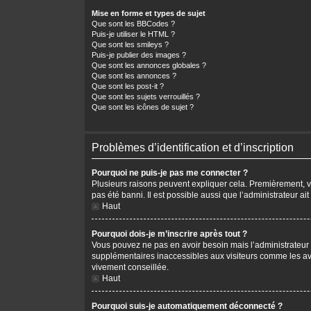
Mise en forme et types de sujet
Que sont les BBCodes ?
Puis-je utiliser le HTML ?
Que sont les smileys ?
Puis-je publier des images ?
Que sont les annonces globales ?
Que sont les annonces ?
Que sont les post-it ?
Que sont les sujets verrouillés ?
Que sont les icônes de sujet ?
Problèmes d’identification et d’inscription
Pourquoi ne puis-je pas me connecter ?
Plusieurs raisons peuvent expliquer cela. Premièrement, vér
pas été banni. Il est possible aussi que l’administrateur ait
Haut
Pourquoi dois-je m’inscrire après tout ?
Vous pouvez ne pas en avoir besoin mais l’administrateur p
supplémentaires inaccessibles aux visiteurs comme les avat
vivement conseillée.
Haut
Pourquoi suis-je automatiquement déconnecté ?