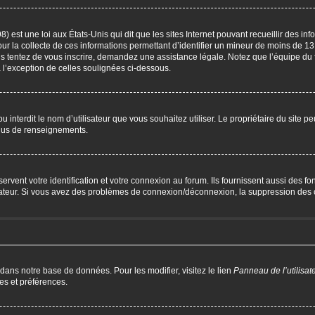
) est une loi aux États-Unis qui dit que les sites Internet pouvant recueillir des i
our la collecte de ces informations permettant d’identifier un mineur de moins de 13
us tentez de vous inscrire, demandez une assistance légale. Notez que l’équipe du 
à l’exception de celles soulignées ci-dessous.
P ou interdit le nom d’utilisateur que vous souhaitez utiliser. Le propriétaire du site 
plus de renseignements.
ent votre identification et votre connexion au forum. Ils fournissent aussi des fonc
trateur. Si vous avez des problèmes de connexion/déconnexion, la suppression des c
 dans notre base de données. Pour les modifier, visitez le lien
Panneau de l’utilisat
es et préférences.