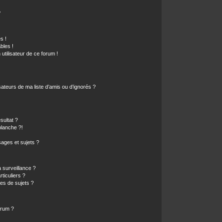
?
s !
bles !
 utilisateur de ce forum !
ateurs de ma liste d’amis ou d’ignorés ?
sultat ?
lanche ?!
ages et sujets ?
a surveillance ?
ticuliers ?
es de sujets ?
orum ?