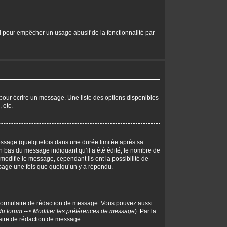
eci pour empêcher un usage abusif de la fonctionnalité par
pour écrire un message. Une liste des options disponibles
 etc.
ssage (quelquefois dans une durée limitée après sa
 bas du message indiquant qu’il a été édité, le nombre de
 modifie le message, cependant ils ont la possibilité de
essage une fois que quelqu’un y a répondu.
 formulaire de rédaction de message. Vous pouvez aussi
du forum --> Modifier les préférences de message
). Par la
aire de rédaction de message.