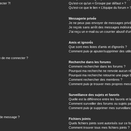
ecter ?!
Qu’est-ce qu’un « Groupe par défaut » ?
Qu’est-ce que le lien « L’équipe du forum » 
Messagerie privée
Je ne peux pas envoyer de messages privé
Je reçois sans arrêt des messages indésira
J’ai reçu un e-mail ou un courrier abusif d’un
Amis et ignorés
Que sont mes listes d’amis et d’ignorés ?
Comment puis-je ajouter/supprimer des utilis
e de me connecter ?
Recherche dans les forums
Comment rechercher dans les forums ?
Pourquoi ma recherche ne renvoie aucun ré
Pourquoi ma recherche retourne une page b
Comment rechercher des membres ?
Comment puis-je trouver mes propres mess
Surveillance des sujets et favoris
Quelle est la différence entre les favoris et l
Comment surveiller des forums ou sujets par
Comment puis-je supprimer mes surveillanc
n de message ?
Fichiers joints
Quels fichiers joints sont autorisés sur ce f
Comment trouver tous mes fichiers joints ?