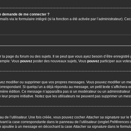
 me demande de me connecter ?
ails via le formulaire intégré (si la fonction a été activée par l’administrateur). C
a page du forum ou des sujets. Il se peut que vous ayez besoin d’être enregistré 
exemple: Vous
pouvez
poster des nouveaux sujets, Vous
pouvez
participer aux votes,
uvez modifier ou supprimer que vos propres messages. Vous pouvez modifier un me
respondant. Si quelqu’un a déjà répondu au message, un petit texte s’affichera en
 dernière édition. Ce message n’apparaîtra pas si un modérateur ou un administrateur
e leur propre initiative. Notez que les utilisateurs ne peuvent pas supprimer un m
u de l’utilisateur. Une fois créée, vous pouvez cocher
Attacher sa signature
sur le
ivant la case correspondante dans le panneau de l’utilisateur (onglet
Préférences 
tre ajoutée à un message en décochant la case
Attacher sa signature
dans le formul