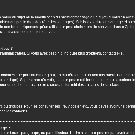
’un nouveau sujet ou la modification du premier message d’un sujet (si vous en avez 
ablement pas le droit de créer des sondages). Saisissez le titre du sondage et au 
nombre de réponses qu’un utilisateur peut choisir lors de son vote dans « Option(s)
x utilisateurs de modifier leur vote.
ondage ?
administrateur. Si vous avez besoin d’indiquer plus d’options, contactez-le.
difiés que par l’auteur original, un modérateur ou un administrateur. Pour modif
le sondage). Si personne n’a voté, l’auteur peut modifier une option ou supprimer 
 pour empêcher le trucage en changeant les intitulés en cours de sondage.
rs ou groupes. Pour les consulter, les lire, y poster, etc., vous devez avoir une pe
nc les contacter.
sage ?
ée par forum, par groupe, ou par utilisateur. L’administrateur peut ne pas avoir autor