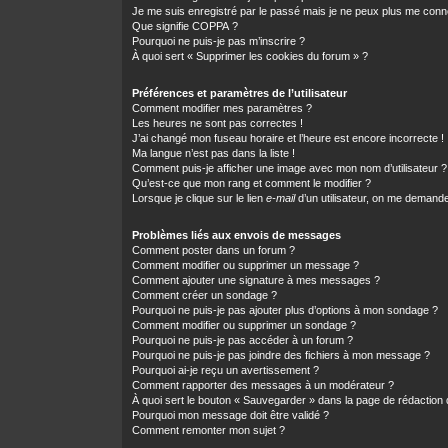
Je me suis enregistré par le passé mais je ne peux plus me conn
Que signifie COPPA ?
Pourquoi ne puis-je pas m’inscrire ?
À quoi sert « Supprimer les cookies du forum » ?
Préférences et paramètres de l’utilisateur
Comment modifier mes paramètres ?
Les heures ne sont pas correctes !
J’ai changé mon fuseau horaire et l’heure est encore incorrecte !
Ma langue n’est pas dans la liste !
Comment puis-je afficher une image avec mon nom d’utilisateur ?
Qu’est-ce que mon rang et comment le modifier ?
Lorsque je clique sur le lien
e-mail
d’un utilisateur, on me demand
Problèmes liés aux envois de messages
Comment poster dans un forum ?
Comment modifier ou supprimer un message ?
Comment ajouter une signature à mes messages ?
Comment créer un sondage ?
Pourquoi ne puis-je pas ajouter plus d’options à mon sondage ?
Comment modifier ou supprimer un sondage ?
Pourquoi ne puis-je pas accéder à un forum ?
Pourquoi ne puis-je pas joindre des fichiers à mon message ?
Pourquoi ai-je reçu un avertissement ?
Comment rapporter des messages à un modérateur ?
À quoi sert le bouton « Sauvegarder » dans la page de rédactio
Pourquoi mon message doit être validé ?
Comment remonter mon sujet ?