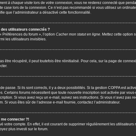
ent à chaque visite
lors de votre connexion, vous ne resterez connecté que penda
te case lors de la connexion. Ce n’est pas recommandé si vous utilisez un ordinate
ifie que l’administrateur a désactivé cette fonctionnalité.
des utilisateurs connectés ?
 « Préférences du forum », l’option
Cacher mon statut en ligne
. Mettez cette option 
i les utilisateurs invisibles.
être récupéré, il peut toutefois être réinitialisé. Pour cela, sur la page de connex
cter.
 de passe. Si ils sont corrects, il y a deux possibilités. Si la gestion COPPA est act
çues. Certains forums nécessitent que toute nouvelle inscription soit activée par vo
scription. Si vous avez reçu un e-mail, suivez ses instructions. Si vous n’avez pas r
pam. Si vous êtes sûr de l’adresse e-mail fournie, contactez l’administrateur.
s me connecter ?!
vé votre compte. En effet, il est courant de supprimer régulièrement les utilisateurs 
oyez plus investi sur le forum.